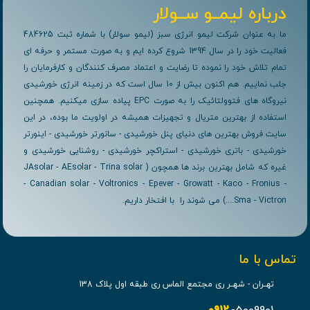
درباره لیمــو ســولار
ما به عنوان شرکت لیمو انرژی سبز (لیمو سولار) با شماره ثبت 484625
فعالیت خود را در سال 1394 شروع کرده ایم و به صورت مستمر و حرفه ای
تمام تلاش خود را نموده تا رضایت و اعتماد مصرف کنندگان و کارفرمایان را
جلب نماییم. هم اکنون بیش از 10 سال است که در زمینه انرژی خورشیدی
نیروگاه های فتوولتائیک را به صورت EPC پیاده سازی میکنیم. همچنین
استفاده از بهترین متریال و تجهیزات همیشه در اولویت ما بوده، در این
سایت فروش بهترین های دنیای پنل خورشیدی - سانورتر خورشیدی - اینورتر
خورشیدی - باتری خورشیدی - استراکچر خورشیدی - روشنایی خورشیدی و
غیره که شامل بهترین برند ها همچون ( JAsolar - AEsolar - Trina solar
- Canadian solar - Voltronics - Epever - Growatt - Kaco - Fronius -
Sma - Victron....) می شوند را با افتخار داریم.
تماس با ما
تهــران - شهــر ری مجتمع الماس ری طبقه اول پلاک 138