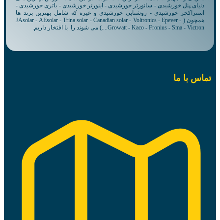
دنیای پنل خورشیدی - سانورتر خورشیدی - اینورتر خورشیدی - باتری خورشیدی -
استراکچر خورشیدی - روشنایی خورشیدی و غیره که شامل بهترین برند ها
همچون ( JAsolar - AEsolar - Trina solar - Canadian solar - Voltronics - Epever -
Growatt - Kaco - Fronius - Sma - Victron....) می شوند را با افتخار داریم.
تماس با ما