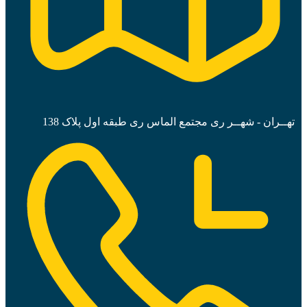
تهــران - شهــر ری مجتمع الماس ری طبقه اول پلاک 138