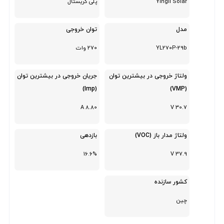
Yingli Solar
پلی کریستال
مدل
توان خروجی
YL270P-29b
270 وات
ولتاژ خروجی در بیشترین توان
جریان خروجی در بیشترین توان
(Imp)
(VMP)
8.80 A
30.7 V
ولتاژ مدار باز (VOC)
بازدهی
16.6%
37.9 V
کشور سازنده
چین