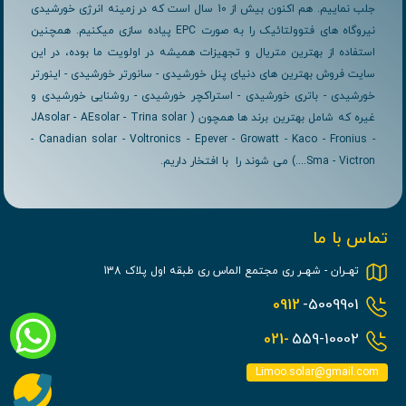
جلب نماییم. هم اکنون بیش از 10 سال است که در زمینه انرژی خورشیدی
نیروگاه های فتوولتائیک را به صورت EPC پیاده سازی میکنیم. همچنین
استفاده از بهترین متریال و تجهیزات همیشه در اولویت ما بوده، در این
سایت فروش بهترین های دنیای پنل خورشیدی - سانورتر خورشیدی - اینورتر
خورشیدی - باتری خورشیدی - استراکچر خورشیدی - روشنایی خورشیدی و
غیره که شامل بهترین برند ها همچون ( JAsolar - AEsolar - Trina solar
- Canadian solar - Voltronics - Epever - Growatt - Kaco - Fronius -
Sma - Victron....) می شوند را با افتخار داریم.
تماس با ما
تهــران - شهــر ری مجتمع الماس ری طبقه اول پلاک 138
0912
-5009901
021-
559-10002
Limoo.solar@gmail.com