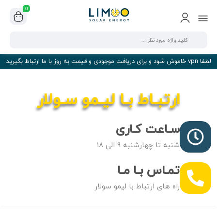
0
لطفا vpn خاموش شود و برای دریافت موجودی و قیمت به روز با ما ارتباط بگیرید
ارتبـاط بـا لیـمو سـولار
سـاعت کـاری
شنبه تا چهارشنبه 9 الی 18
تمـاس بـا مـا
راه های ارتباط با لیمو سولار