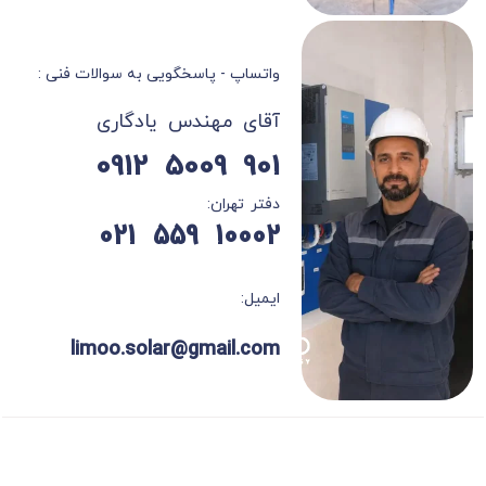
واتساپ - پاسخگویی به سوالات فنی :
آقای مهندس یادگاری
901 5009 0912
دفتر تهران:
10002 559 021
ایمیل:
limoo.solar@gmail.com