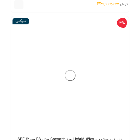
360,000,000
تومان
شرکتی
3%
اینورتر خورشیدی Hybrid 12Kw برند Growatt مدل SPE 12000 ES