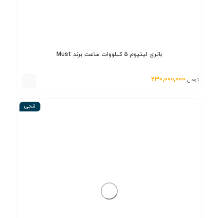
باتری لیتیوم 5 کیلووات ساعت برند Must
230,000,000
تومان
لنجی