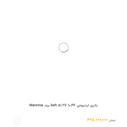
باتری لیتیومی 10.44 kwh 51.2V برند Marsriva
425,000,000
تومان