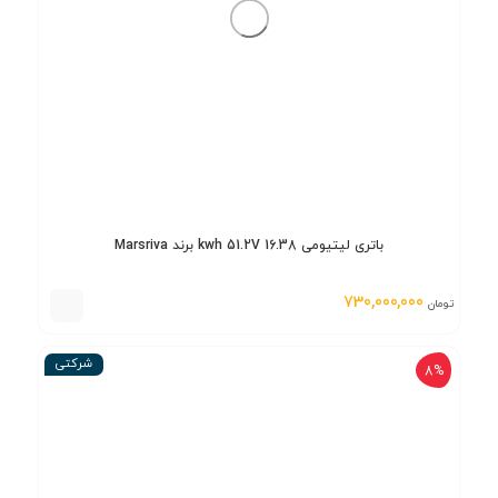
باتری لیتیومی 16.38 kwh 51.2V برند Marsriva
730,000,000
تومان
شرکتی
8%