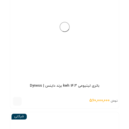
باتری لیتیومی 14.3 kwh برند داینس | Dyness
560,000,000
تومان
شرکتی