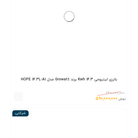
باتری لیتیومی 14.3 Kwh برند Growatt مدل HOPE 14.3L-A1
640,000,000
590,000,000
تومان
شرکتی