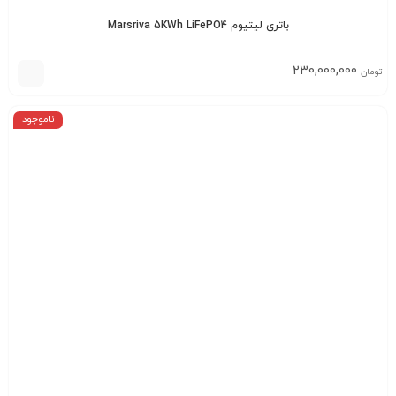
باتری لیتیوم Marsriva 5KWh LiFePO4
230,000,000
تومان
ناموجود