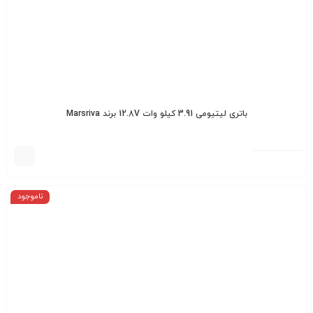
باتری لیتیومی 3.91 کیلو وات 12.8V برند Marsriva
ناموجود