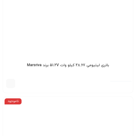
باتری لیتیومی 28.67 کیلو وات 51.2V برند Marsriva
ناموجود