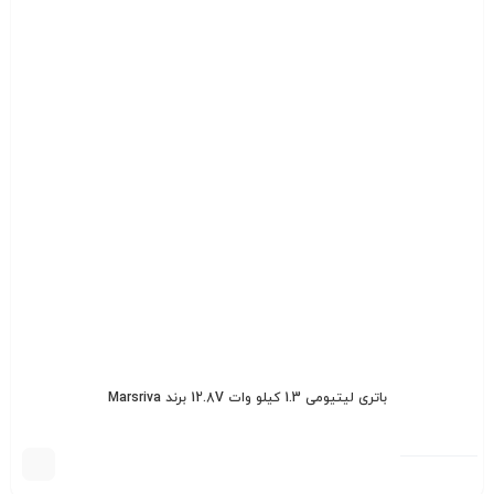
باتری لیتیومی 1.3 کیلو وات 12.8V برند Marsriva