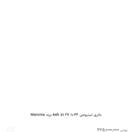
باتری لیتیومی 10.44 kwh 51.2V برند Marsriva
425,000,000
تومان