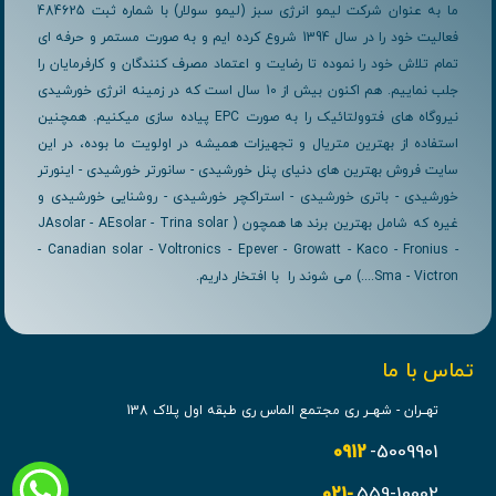
ما به عنوان شرکت لیمو انرژی سبز (لیمو سولار) با شماره ثبت 484625
فعالیت خود را در سال 1394 شروع کرده ایم و به صورت مستمر و حرفه ای
تمام تلاش خود را نموده تا رضایت و اعتماد مصرف کنندگان و کارفرمایان را
جلب نماییم. هم اکنون بیش از 10 سال است که در زمینه انرژی خورشیدی
نیروگاه های فتوولتائیک را به صورت EPC پیاده سازی میکنیم. همچنین
استفاده از بهترین متریال و تجهیزات همیشه در اولویت ما بوده، در این
سایت فروش بهترین های دنیای پنل خورشیدی - سانورتر خورشیدی - اینورتر
خورشیدی - باتری خورشیدی - استراکچر خورشیدی - روشنایی خورشیدی و
غیره که شامل بهترین برند ها همچون ( JAsolar - AEsolar - Trina solar
- Canadian solar - Voltronics - Epever - Growatt - Kaco - Fronius -
Sma - Victron....) می شوند را با افتخار داریم.
تماس با ما
تهــران - شهــر ری مجتمع الماس ری طبقه اول پلاک 138
0912
-5009901
021-
559-10002