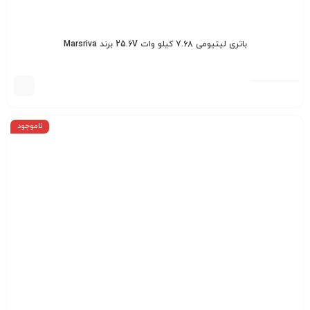
باتری لیتیومی 7.68 کیلو وات 25.6V برند Marsriva
ناموجود