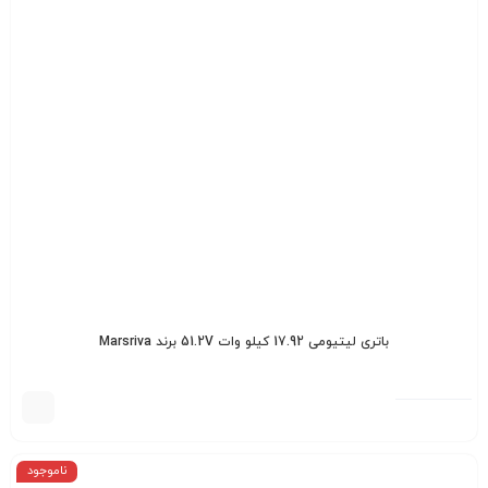
باتری لیتیومی 17.92 کیلو وات 51.2V برند Marsriva
ناموجود