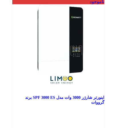
ناموجود
اینورتر شارژر 3000 وات مدل SPF 3000 ES برند
گرووات