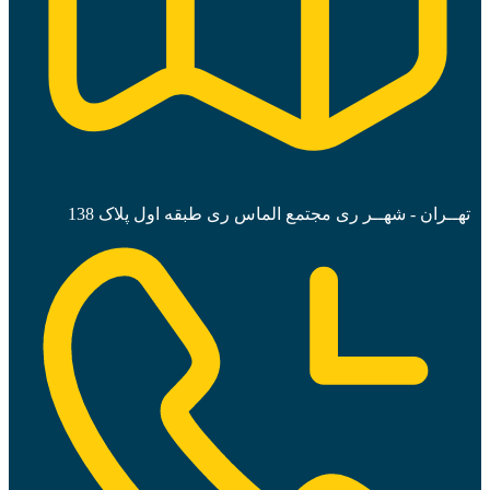
تهــران - شهــر ری مجتمع الماس ری طبقه اول پلاک 138