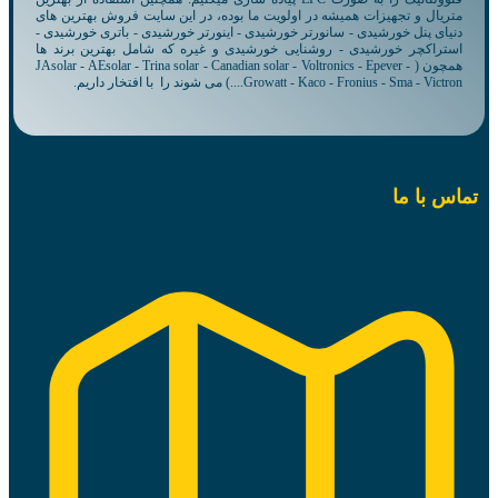
متریال و تجهیزات همیشه در اولویت ما بوده، در این سایت فروش بهترین های
دنیای پنل خورشیدی - سانورتر خورشیدی - اینورتر خورشیدی - باتری خورشیدی -
استراکچر خورشیدی - روشنایی خورشیدی و غیره که شامل بهترین برند ها
همچون ( JAsolar - AEsolar - Trina solar - Canadian solar - Voltronics - Epever -
Growatt - Kaco - Fronius - Sma - Victron....) می شوند را با افتخار داریم.
تماس با ما