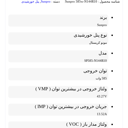
شناسه محصول :
Sunpro 585w-N144R10
دسته :
Sunpro
,
پنل خورشیدی
برند
Sunpro
نوع پنل خورشیدی
مونو کریستال
مدل
SP585-N144R10
توان خروجی
585 وات
ولتاژ خروجی در بیشترین توان ( VMP )
43.27V
جریان خروجی در بیشترین توان ( IMP )
13.52A
ولتاژ مدار باز ( VOC )