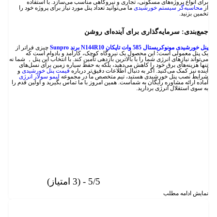
برای انواع پروژه‌های مسکونی، تجاری و نیروگاهی مناسب می‌سازد. با استفاده
از
محاسبه‌گر سیستم خورشیدی
ما می‌توانید تعداد پنل مورد نیاز برای پروژه خود را
تخمین بزنید.
جمع‌بندی: سرمایه‌گذاری برای آینده‌ای روشن
پنل خورشیدی مونوکریستال 585 وات تاپکان N144R10 برند Sunpro
چیزی فراتر از
یک پنل معمولی است؛ این محصول یک نیروگاه کوچک، کارآمد و بادوام است که
می‌تواند نیازهای انرژی شما را با بالاترین بازدهی تأمین کند. با انتخاب این پنل， شما نه
تنها هزینه‌های برق خود را کاهش می‌دهید، بلکه به حفظ سیاره زمین برای نسل‌های
آینده نیز کمک می‌کنید. اگر به دنبال اطلاعات دقیق‌تر درباره
قیمت پنل خورشیدی
و
شرایط نصب پنل خورشیدی هستید، تیم متخصص ما در مجموعه
لیمو سولار انرژی
آماده ارائه مشاوره رایگان به شماست. همین امروز با ما تماس بگیرید و اولین قدم را
به سوی استقلال انرژی بردارید.
5/5 - (3 امتیاز)
نمایش
ادامه مطلب