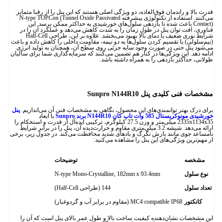
قدرت بالا و راندمان فوق‌العاده، دو ویژگی اصلی هستند که این پنل را از رقبا متمایز
می‌کنند. استفاده از تکنولوژی پیشرفته N-type TOPCon (Tunnel Oxide Passivated
Contact) باعث شده تا بازدهی سلول‌های خورشیدی به حداکثر ممکن برسد. این
فناوری، افت توان پنل در طول زمان را به شدت کاهش می‌دهد و عملکرد آن را در
شرایط نوری ضعیف یا دمای بالا بهبود می‌بخشد. علاوه بر این، طراحی Half-Cell
(نیم‌سلولی) با تقسیم کردن سلول‌ها به دو نیمه، مقاومت داخلی را کاهش داده و باعث
می‌شود پنل حتی در صورت وجود سایه جزئی روی سطح آن، همچنان به تولید انرژی
ادامه دهد. این ویژگی‌ها در کنار هم تضمین می‌کنند که سرمایه‌گذاری شما برای سالیان
طولانی، حداکثر بازدهی را به همراه داشته باشد.
مشخصات فنی کلیدی پنل Sunpro N144R10
برای درک بهتر توانمندی‌های این محصول، نگاهی به مشخصات فنی آن می‌اندازیم.
پنل
خورشیدی مونوکریستال 585 وات تاپ کان N144R10 برند Sunpro
با ابعاد
2335x1134x35 میلی‌متر و وزن 27.5 کیلوگرم، ترکیبی ایده‌آل از قدرت و استحکام را
ارائه می‌دهد. شیشه 3.2 میلی‌متری مقاوم و حرارت‌دیده آن، پنل را در برابر شرایط
نامساعد جوی مانند بارش تگرگ و بادهای شدید محافظت می‌کند. در جدول زیر، برخی
از مهم‌ترین ویژگی‌های این پنل را مشاهده می‌کنید:
مشخصه
توضیحات
نوع سلول
N-type Mono-Crystalline, 182mm x 93.4mm
تعداد سلول
144 (طراحی Half-Cell)
کانکتور
MC4 compatible IP68 (مقاوم در برابر آب و گردوغبار)
این مشخصات نشان‌دهنده کیفیت ساخت بالا و طول عمر بالای پنل است که آن را