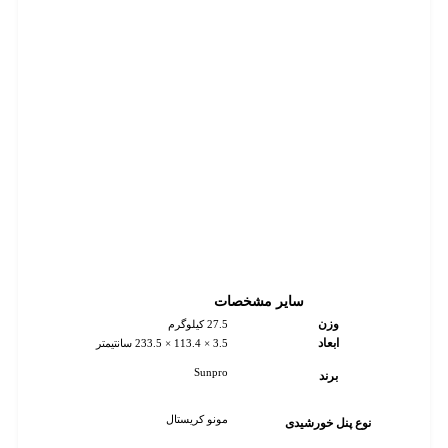
سایر مشخصات
وزن
27.5 کیلوگرم
ابعاد
3.5 × 113.4 × 233.5 سانتیمتر
Sunpro
برند
مونو کریستال
نوع پنل خورشیدی