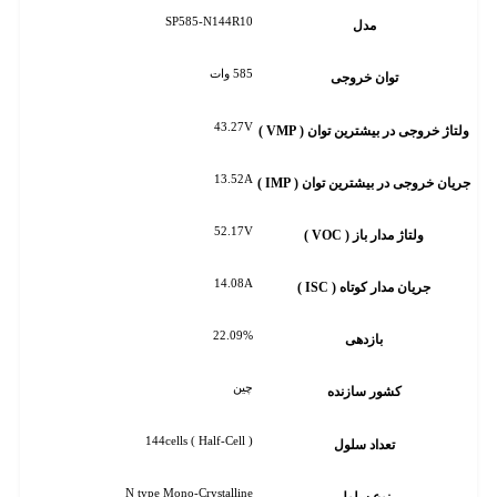
SP585-N144R10
مدل
585 وات
توان خروجی
43.27V
ولتاژ خروجی در بیشترین توان ( VMP )
13.52A
جریان خروجی در بیشترین توان ( IMP )
52.17V
ولتاژ مدار باز ( VOC )
14.08A
جریان مدار کوتاه ( ISC )
22.09%
بازدهی
چین
کشور سازنده
144cells ( Half-Cell )
تعداد سلول
N type Mono-Crystalline
نوع سلول