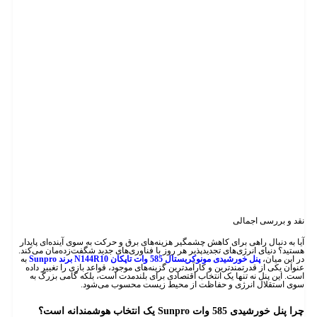
نقد و بررسی اجمالی
آیا به دنبال راهی برای کاهش چشمگیر هزینه‌های برق و حرکت به سوی آینده‌ای پایدار
هستید؟ دنیای انرژی‌های تجدیدپذیر هر روز با فناوری‌های جدید شگفت‌زده‌مان می‌کند.
در این میان،
پنل خورشیدی مونوکریستال 585 وات تاپکان N144R10 برند Sunpro
به
عنوان یکی از قدرتمندترین و کارآمدترین گزینه‌های موجود، قواعد بازی را تغییر داده
است. این پنل نه تنها یک انتخاب اقتصادی برای بلندمدت است، بلکه گامی بزرگ به
سوی استقلال انرژی و حفاظت از محیط زیست محسوب می‌شود.
چرا پنل خورشیدی 585 وات Sunpro یک انتخاب هوشمندانه است؟