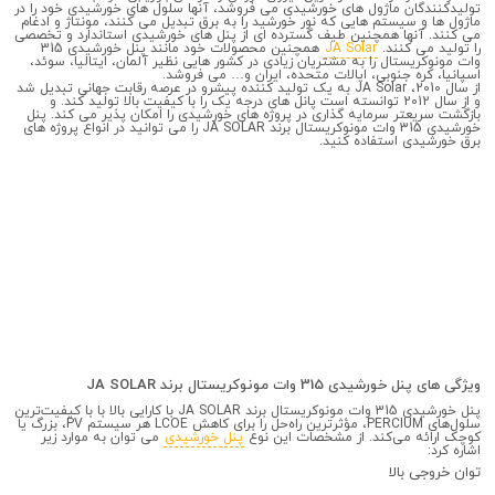
تولیدکنندگان ماژول های خورشیدی می فروشد، آنها سلول های خورشیدی خود را در
ماژول ها و سیستم هایی که نور خورشید را به برق تبدیل می کنند، مونتاژ و ادغام
می کنند. آنها همچنین طیف گسترده ای از پنل های خورشیدی استاندارد و تخصصی
را تولید می کنند.
JA Solar
همچنین محصولات خود مانند پنل خورشیدی 315
وات مونوکریستال را به مشتریان زیادی در کشور هایی نظیر آلمان، ایتالیا، سوئد،
اسپانیا، کره جنوبی، ایالات متحده، ایران و… می فروشد.
از سال 2010، JA Solar به یک تولید کننده پیشرو در عرصه رقابت جهانی تبدیل شد
و از سال 2012 توانسته است پانل های درجه یک را با کیفیت بالا تولید کند. و
بازگشت سریعتر سرمایه گذاری در پروژه های خورشیدی را امکان پذیر می کند. پنل
خورشیدی 315 وات مونوکریستال برند JA SOLAR را می توانید در انواع پروژه های
برق خورشیدی استفاده کنید.
ویژگی های پنل خورشیدی 315 وات مونوکریستال برند JA SOLAR
پنل خورشیدی 315 وات مونوکریستال برند JA SOLAR با کارایی بالا با با کیفیت‌ترین
سلول‌های PERCIUM، مؤثرترین راه‌حل را برای کاهش LCOE هر سیستم PV، بزرگ یا
کوچک ارائه می‌کند. از مشخصات این نوع
پنل خورشیدی
می توان به موارد زیر
اشاره کرد:
توان خروجی بالا