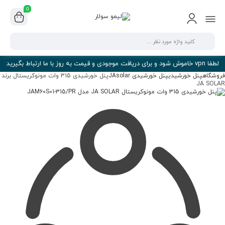
0
لطفا vpn خاموش شود و برای دریافت موجودی و قیمت به روز با ما ارتباط بگیرید
وشگاه
پنل خورشیدی
پنل خورشیدی JAsolar
پنل خورشیدی 315 وات مونوکریستال برند
JA SOL