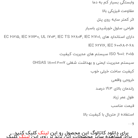
وابستگی بسیار کم به دما
مقاومت فیزیکی بالا
اثر کمتر سایه روی پنل
طراحی سلول خورشیدی باسبار
دارای استاندارد های EC 61215, IEC 61730, UL 1703, IEC TS 62804, IEC 61701,
IEC 62716, IEC 60068-2-68
ISO 9001: 2015 سیستم های مدیریت کیفیت
سیستم مدیریت ایمنی و بهداشت شغلی OHSAS 18001:2007
کیفیت ساخت خیلی خوب
خروجی واقعی
راندمان بالای 19.3 درصد
طول عمر زیاد
قیمت مناسب
استفاده از متریال با کیفیت بالا
و…
برای دانلود کاتالوگ این محصول رو این
لینک
کلیک کنید…
برای مشاهده سایر محصولات این برند بر روی این
لینک
کلیک