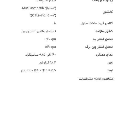
پیکربندی بسته
30 در هر پالت
MC4 Compatible(1000V)
کانکتور
QC 4.10-35(1500V)
کلاس گرید ساخت سلول
A
کشور سازنده
تحت لیسانس آلمان-چین
تحمل فشار باد
2400pa
تحمل فشار وزن برف
5400pa
دمای عملکرد
40- الی 85+ سانتیگراد
وزن
18.2 کیلوگرم
ابعاد
3.5 × 99.1 × 165 سانتیمتر
مشاهده ادامه مشخصات