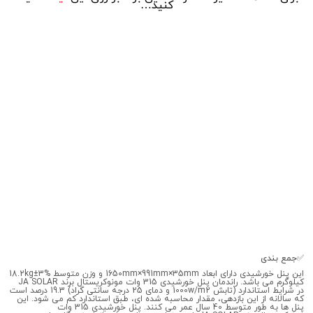
کنید…
✅جمع بندی
این پنل خورشیدی دارای ابعاد 1650mm×991mm×35mm و وزن متوسط ​​18.2kg±3%
کیلوگرم می باشد. راندمان پنل خورشیدی 315 وات مونوکریستال برند JA SOLAR
در شرایط استاندارد (تابش 1000w/m2 و دمای 25 درجه سانتی گراد) 19.3 درصد است
که سالانه از این بازدهی، مقدار محاسبه شده ای، طبق استاندارد کم می شود. این
پنل ها به طور متوسط ​​40 سال عمر می کنند. پنل خورشیدی 315 وات