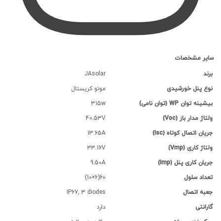
سایر مشخصات
برند
JAsolar
نوع پنل خورشیدی
مونو کریستال
بیشینه توان WP (توان نامی)
315w
ولتاژ مدار باز (Voc)
40.53V
جریان اتصال کوتاه (Isc)
13.65A
ولتاژ کاری (Vmp)
33.16V
جریان کاری پنل (Imp)
9.50A
تعداد سلول
60(6×10)
جعبه اتصال
IP67, 3 diodes
گارانتی
دارد