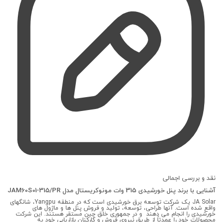
نقد و بررسی اجمالی
آشنایی با برند پنل خورشیدی 315 وات مونوکریستال مدل JAM60S01-315/PR
JA Solar یک شرکت توسعه برق خورشیدی است که در منطقه Yangpu، شانگهای
واقع شده است. آنها طراحی، توسعه، تولید و فروش پنل ها و ماژول های
خورشیدی را انجام می دهند و در جمهوری خلق چین مستقر هستند. این شرکت
محصولات خود را عمدتاً از طریق نیروی فروش و کارکنان بازاریابی خود به