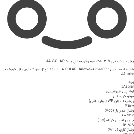
رشیدی 315 وات مونوکریستال برند JA SOLAR
اسه محصول :
JA SOLAR JAM60S01-315/PR
دسته :
پنل خورشیدی
,
پنل خورشیدی
JAsol
د
JAsol
ع پنل خورشیدی
نو کریستال
نه توان WP (توان نامی)
31
اژ مدار باز (Voc)
40.5
ان اتصال کوتاه (Isc)
13.6
اژ کاری (Vmp)