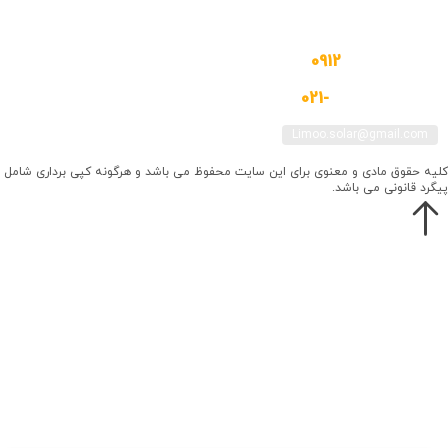
تهــران - شهــر ری مجتمع الماس ری طبقه اول پلاک 138
0912
-5009901
021-
559-10002
Limoo.solar@gmail.com
یه حقوق مادی و معنوی برای این سایت محفوظ می باشد و هرگونه کپی برداری شامل
گرد قانونی می باشد.