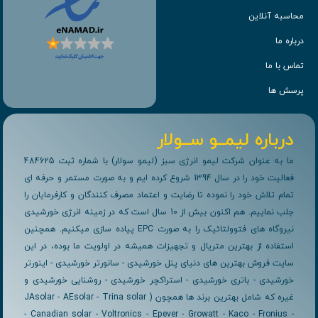
محاسبه آنلاین
درباره ما
تماس با ما
پرسش ها
درباره لیمــو ســولار
ما به عنوان شرکت لیمو انرژی سبز (لیمو سولار) با شماره ثبت 484625
فعالیت خود را در سال 1394 شروع کرده ایم و به صورت مستمر و حرفه ای
تمام تلاش خود را نموده تا رضایت و اعتماد مصرف کنندگان و کارفرمایان را
جلب نماییم. هم اکنون بیش از 10 سال است که در زمینه انرژی خورشیدی
نیروگاه های فتوولتائیک را به صورت EPC پیاده سازی میکنیم. همچنین
استفاده از بهترین متریال و تجهیزات همیشه در اولویت ما بوده، در این
سایت فروش بهترین های دنیای پنل خورشیدی - سانورتر خورشیدی - اینورتر
خورشیدی - باتری خورشیدی - استراکچر خورشیدی - روشنایی خورشیدی و
غیره که شامل بهترین برند ها همچون ( JAsolar - AEsolar - Trina solar
- Canadian solar - Voltronics - Epever - Growatt - Kaco - Fronius -