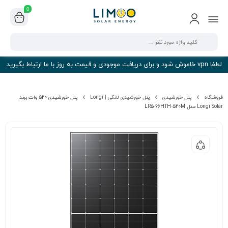
0
لطفا vpn خاموش شود و برای دریافت موجودی و قیمت به روز با ما ارتباط بگیرید
فروشگاه
پنل خورشیدی
پنل خورشیدی لانگی | Longi
پنل خورشیدی 520 وات برند
Longi Solar مدل LR5-66HTH-520M