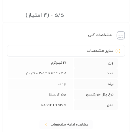
5/5 - (4 امتیاز)
مشخصات کلی
سایر مشخصات
وزن
26 کیلوگرم
ابعاد
3.5 × 113.4 × 209.4 سانتیمتر
برند
Longi
نوع پنل خورشیدی
مونو کریستال
مدل
LR5-66HTH-520M
مشاهده ادامه مشخصات