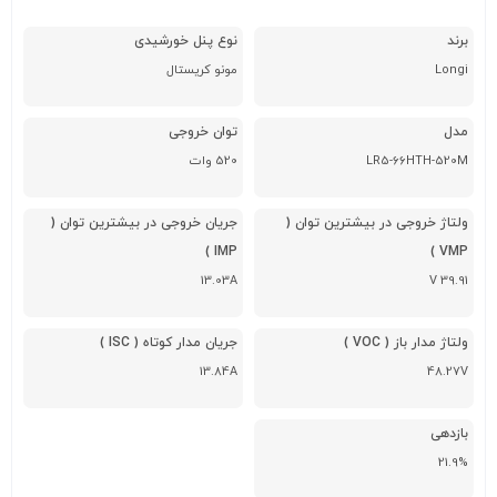
برند
نوع پنل خورشیدی
Longi
مونو کریستال
مدل
توان خروجی
LR5-66HTH-520M
520 وات
ولتاژ خروجی در بیشترین توان (
جریان خروجی در بیشترین توان (
IMP )
VMP )
13.03A
V 39.91
ولتاژ مدار باز ( VOC )
جریان مدار کوتاه ( ISC )
13.84A
48.27V
بازدهی
21.9%