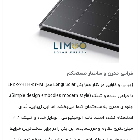
طراحی مدرن و ساختار مستحکم
زیبایی و کارایی در کنار هم! پنل Longi Solar مدل LR5-66HTH-520M
با طراحی ساده و شیک (Simple design embodies modern style)،
جلوه‌ای مدرن به ساختمان شما می‌بخشد. اما این زیبایی، فدای
استحکام نشده است. قاب آلومینیومی آنودایز شده و شیشه 3.2
میلی‌متری مقاوم و حرارت‌دیده، این پنل را در برابر سخت‌ترین شرایط
آب و هوایی، از جمله بادهای شدید و بارش برف، محافظت می‌کند.