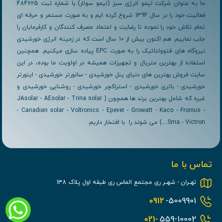
ما به عنوان شرکت لیمو انرژی سبز (لیمو سولار) با شماره ثبت 484625
فعالیت خود را در سال 1394 شروع کرده ایم و به صورت مستمر و حرفه ای
تمام تلاش خود را نموده تا رضایت و اعتماد مصرف کنندگان و کارفرمایان را
جلب نماییم. هم اکنون بیش از 10 سال است که در زمینه انرژی خورشیدی
نیروگاه های فتوولتائیک را به صورت EPC پیاده سازی میکنیم. همچنین
استفاده از بهترین متریال و تجهیزات همیشه در اولویت ما بوده، در این
سایت فروش بهترین های دنیای پنل خورشیدی - سانورتر خورشیدی - اینورتر
خورشیدی - باتری خورشیدی - استراکچر خورشیدی - روشنایی خورشیدی و
غیره که شامل بهترین برند ها همچون ( JAsolar - AEsolar - Trina solar
- Canadian solar - Voltronics - Epever - Growatt - Kaco - Fronius -
Sma - Victron....) می شوند را با افتخار داریم.
تماس با ما
تهــران - شهــر ری مجتمع الماس ری طبقه اول پلاک 138
0912
-5009901
021-
559-10002