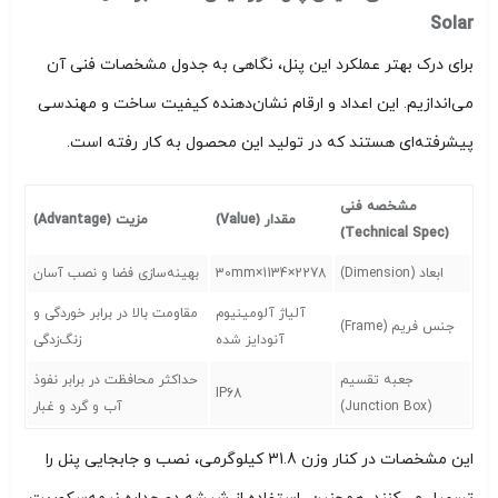
Solar
برای درک بهتر عملکرد این پنل، نگاهی به جدول مشخصات فنی آن
می‌اندازیم. این اعداد و ارقام نشان‌دهنده کیفیت ساخت و مهندسی
پیشرفته‌ای هستند که در تولید این محصول به کار رفته است.
مشخصه فنی
مقدار (Value)
مزیت (Advantage)
(Technical Spec)
ابعاد (Dimension)
2278×1134×30mm
بهینه‌سازی فضا و نصب آسان
آلیاژ آلومینیوم
مقاومت بالا در برابر خوردگی و
جنس فریم (Frame)
آنودایز شده
زنگ‌زدگی
جعبه تقسیم
حداکثر محافظت در برابر نفوذ
IP68
(Junction Box)
آب و گرد و غبار
این مشخصات در کنار وزن 31.8 کیلوگرمی، نصب و جابجایی پنل را