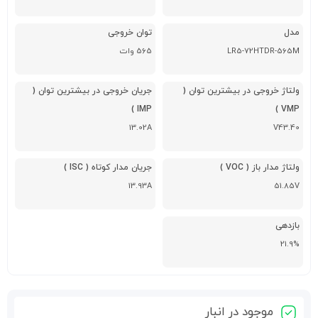
مدل
توان خروجی
LR5-72HTDR-565M
565 وات
ولتاژ خروجی در بیشترین توان (
جریان خروجی در بیشترین توان (
IMP )
VMP )
13.02A
V43.40
ولتاژ مدار باز ( VOC )
جریان مدار کوتاه ( ISC )
13.93A
51.85V
بازدهی
21.9%
موجود در انبار