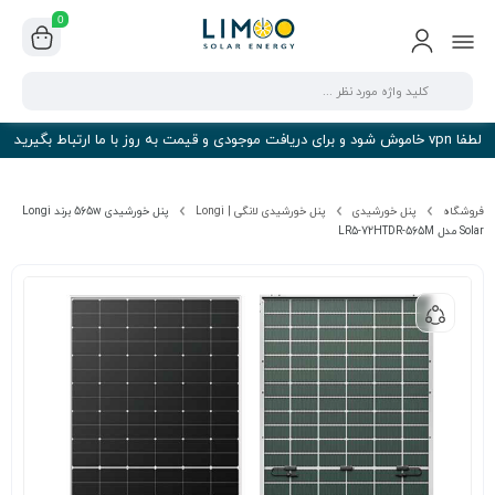
0
لطفا vpn خاموش شود و برای دریافت موجودی و قیمت به روز با ما ارتباط بگیرید
فروشگاه
پنل خورشیدی
پنل خورشیدی لانگی | Longi
پنل خورشیدی 565w برند Longi
Solar مدل LR5-72HTDR-565M