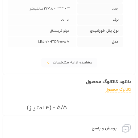
ابعاد
3 × 113.4 × 227.8 سانتیمتر
برند
Longi
نوع پنل خورشیدی
مونو کریستال
مدل
LR5-72HTDR-565M
مشاهده ادامه مشخصات
دانلود کاتالوگ محصول
کاتالوگ محصول
5/5 - (4 امتیاز)
پرسش و پاسخ