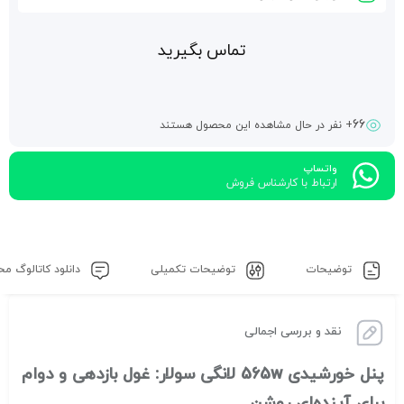
تماس بگیرید
66
+ نفر در حال مشاهده این محصول هستند
واتساپ
ارتباط با کارشناس فروش
توضیحات
توضیحات تکمیلی
دانلود کاتالوگ م
نقد و بررسی اجمالی
پنل خورشیدی 565w لانگی سولار: غول بازدهی و دوام
برای آینده‌ای روشن