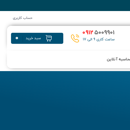
حساب کاربری
0912
5009901
0
سبد خرید
ساعت کاری 9 الی 17
اسبه آنلاین