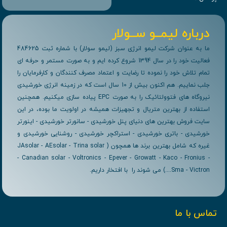
درباره لیمــو ســولار
ما به عنوان شرکت لیمو انرژی سبز (لیمو سولار) با شماره ثبت 484625
فعالیت خود را در سال 1394 شروع کرده ایم و به صورت مستمر و حرفه ای
تمام تلاش خود را نموده تا رضایت و اعتماد مصرف کنندگان و کارفرمایان را
جلب نماییم. هم اکنون بیش از 10 سال است که در زمینه انرژی خورشیدی
نیروگاه های فتوولتائیک را به صورت EPC پیاده سازی میکنیم. همچنین
استفاده از بهترین متریال و تجهیزات همیشه در اولویت ما بوده، در این
سایت فروش بهترین های دنیای پنل خورشیدی - سانورتر خورشیدی - اینورتر
خورشیدی - باتری خورشیدی - استراکچر خورشیدی - روشنایی خورشیدی و
غیره که شامل بهترین برند ها همچون ( JAsolar - AEsolar - Trina solar
- Canadian solar - Voltronics - Epever - Growatt - Kaco - Fronius -
Sma - Victron....) می شوند را با افتخار داریم.
تماس با ما