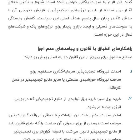
کنند. این الزام به صورت پلکانی طراحی شده است: شروع با تأمین معادل
۱٪ از برق سالانه از طریق انرژی‌های تجدیدپذیر و افزایش تدریجی آن تا
حداقل ۵٪ در پایان سال پنجم. هدف اصلی این سیاست، کاهش وابستگی
به سوخت‌های فسیلی و ایجاد بازاری پایدار برای
انرژی‌های پاک
و شرکت‌های
فعال در این حوزه است.
راهکارهای انطباق با قانون و پیامدهای عدم اجرا
صنایع مشمول برای پیروی از این قانون دو راه اصلی پیش رو دارند:
احداث نیروگاه تجدیدپذیر:
سرمایه‌گذاری مستقیم برای
ساخت نیروگاه خورشیدی صنعتی یا سایر منابع تجدیدپذیر در محل
کارخانه.
خرید برق سبز:
خرید برق تولیدی از منابع تجدیدپذیر که در بورس
انرژی عرضه می‌شود.
اما در صورت عدم رعایت این الزامات چه اتفاقی می‌افتد؟ وزارت نیرو
موظف است درصدی از برق مصرفی آن صنعت را که طبق قانون باید
از منابع تجدیدپذیر تامین می‌شد، با تعرفه گران‌تر برق تجدیدپذیر
محاسبه و در قبض برق آن‌ها لحاظ کند. این جریمه می‌تواند