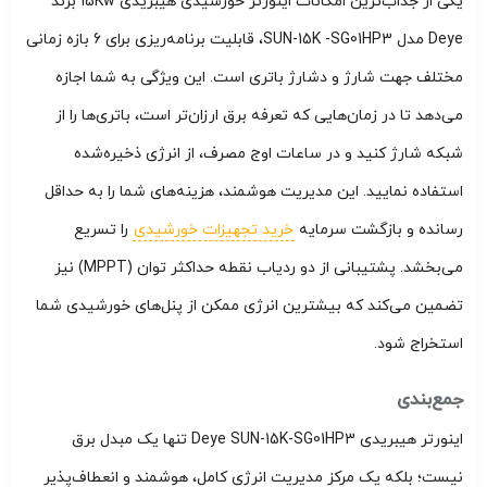
یکی از جذاب‌ترین امکانات اینورتر خورشیدی هیبریدی 15Kw برند
Deye مدل SUN-15K -SG01HP3، قابلیت برنامه‌ریزی برای 6 بازه زمانی
مختلف جهت شارژ و دشارژ باتری است. این ویژگی به شما اجازه
می‌دهد تا در زمان‌هایی که تعرفه برق ارزان‌تر است، باتری‌ها را از
شبکه شارژ کنید و در ساعات اوج مصرف، از انرژی ذخیره‌شده
استفاده نمایید. این مدیریت هوشمند، هزینه‌های شما را به حداقل
رسانده و بازگشت سرمایه
خرید تجهیزات خورشیدی
را تسریع
می‌بخشد. پشتیبانی از دو ردیاب نقطه حداکثر توان (MPPT) نیز
تضمین می‌کند که بیشترین انرژی ممکن از پنل‌های خورشیدی شما
استخراج شود.
جمع‌بندی
اینورتر هیبریدی Deye SUN-15K-SG01HP3 تنها یک مبدل برق
نیست؛ بلکه یک مرکز مدیریت انرژی کامل، هوشمند و انعطاف‌پذیر