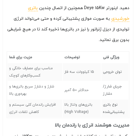
دهید. اینورتر Deye 15Kw همچنین از اتصال چندین
باتری
خورشیدی
به صورت موازی پشتیبانی کرده و حتی می‌تواند انرژی
تولیدی از دیزل ژنراتور را نیز در باتری‌ها ذخیره کند تا در هیچ شرایطی
بدون برق نمانید.
ویژگی فنی
توضیحات
مزیت برای شما
مناسب برای مصارف خانگی و
توان خروجی
15 کیلووات سه فاز
کسب‌وکارهای کوچک
جریان شارژ/
شارژ و دشارژ سریع باتری‌ها و
حداکثر 50 آمپر
دشارژ
بهره‌وری بالا
نوع باتری
باتری‌های ولتاژ بالا
افزایش راندمان کلی سیستم و
پشتیبانی‌شده
(High Voltage)
کاهش تلفات انرژی
مدیریت هوشمند انرژی با راندمان بالا