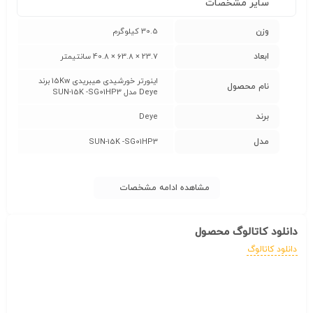
سایر مشخصات
وزن
30.5 کیلوگرم
ابعاد
23.7 × 63.8 × 40.8 سانتیمتر
اینورتر خورشیدی هیبریدی 15Kw برند
نام محصول
Deye مدل SUN-15K -SG01HP3
برند
Deye
مدل
SUN-15K -SG01HP3
مشاهده ادامه مشخصات
دانلود کاتالوگ محصول
دانلود کاتالوگ