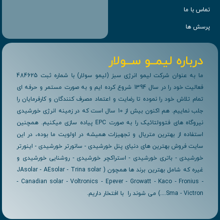
تماس با ما
پرسش ها
درباره لیمــو ســولار
ما به عنوان شرکت لیمو انرژی سبز (لیمو سولار) با شماره ثبت 484625
فعالیت خود را در سال 1394 شروع کرده ایم و به صورت مستمر و حرفه ای
تمام تلاش خود را نموده تا رضایت و اعتماد مصرف کنندگان و کارفرمایان را
جلب نماییم. هم اکنون بیش از 10 سال است که در زمینه انرژی خورشیدی
نیروگاه های فتوولتائیک را به صورت EPC پیاده سازی میکنیم. همچنین
استفاده از بهترین متریال و تجهیزات همیشه در اولویت ما بوده، در این
سایت فروش بهترین های دنیای پنل خورشیدی - سانورتر خورشیدی - اینورتر
خورشیدی - باتری خورشیدی - استراکچر خورشیدی - روشنایی خورشیدی و
غیره که شامل بهترین برند ها همچون ( JAsolar - AEsolar - Trina solar
- Canadian solar - Voltronics - Epever - Growatt - Kaco - Fronius -
Sma - Victron....) می شوند را با افتخار داریم.