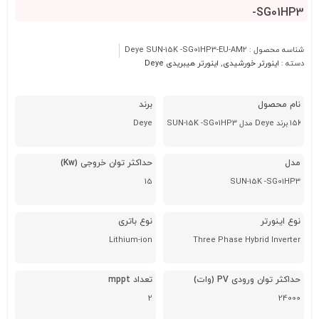
-SG01HP3
شناسه محصول :
Deye SUN-15K -SG01HP3-EU-AM2
دسته :
اینورتر خورشیدی
,
اینورتر هیبریدی Deye
نام محصول
برند
SUN-15K
Deye
مدل
حداکثر توان خروجی (Kw)
15
SUN-15K -SG01HP3
نوع اینورتر
نوع باتری
Lithium-ion
Three Phase Hybrid Inverter
حداکثر توان ورودی PV (وات)
تعداد mppt
2
24000