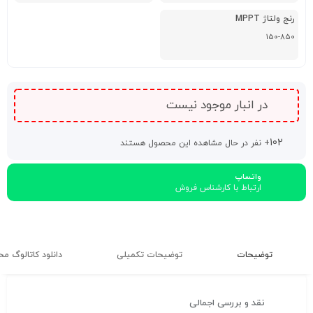
رنج ولتاژ MPPT
150-850
در انبار موجود نیست
102
+ نفر در حال مشاهده این محصول هستند
واتساپ
ارتباط با کارشناس فروش
توضیحات
توضیحات تکمیلی
دانلود کاتالوگ م
نقد و بررسی اجمالی