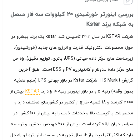
بررسی اینورتر خورشیدی 20 کیلووات سه فاز متصل
به شبکه برند Kstar
شرکت KSTAR در سال 1993 تأسیس شد. kstar یک برند پیشرو در
حوزه محصولات الکترونیک قدرت و انرژی های جدید (خورشیدی)،
زیرساخت های مرکز داده حیاتی (UPS، باتری، توزیع دقیق)، راه حل
های مرکز داده مدولار و کانتینری، PV و ESS است. طبق آخرین
گزارش IHS Markit شرکت Kstar در بازار جهانی UPS (منبع تغذیه
بدون وقفه) رتبه 5 و در بازار اینورتر رتبه 10 را دارد.
KSTAR
بیش از
3000 کارمند و 18 شعبه خارج از کشور در کشورهای مختلف دارد و
محصولات با کیفیت بالا و خدمات خوب را به بیش از 100 کشور در
سراسر جهان ارائه کرده است. بیش از 600 مهندس تحقیق و توسعه
دارد که اکثر آنها بیش از 16 سال تجربه در صنعت اینورترها و راه حل