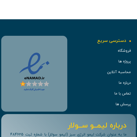
دسترسی سریع
فروشگاه
پروژه ها
محاسبه آنلاین
درباره ما
تماس با ما
پرسش ها
درباره لیمــو ســولار
ما به عنوان شرکت لیمو انرژی سبز (لیمو سولار) با شماره ثبت 484625