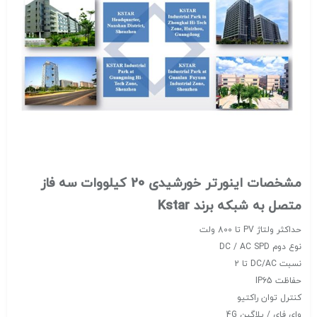
مشخصات اینورتر خورشیدی 20 کیلووات سه فاز
متصل به شبکه برند Kstar
حداکثر ولتاژ PV تا 800 ولت
نوع دوم DC / AC SPD
نسبت DC/AC تا 2
حفاظت IP65
کنترل توان راکتیو
وای فای / پلاگین 4G