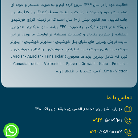
فعالیت خود را در سال 1394 شروع کرده ایم و به صورت مستمر و حرفه ای
تمام تلاش خود را نموده تا رضایت و اعتماد مصرف کنندگان و کارفرمایان را
جلب نماییم. هم اکنون بیش از 10 سال است که در زمینه انرژی خورشیدی
نیروگاه های فتوولتائیک را به صورت EPC پیاده سازی میکنیم. همچنین
استفاده از بهترین متریال و تجهیزات همیشه در اولویت ما بوده، در این
سایت فروش بهترین های دنیای پنل خورشیدی - سانورتر خورشیدی - اینورتر
خورشیدی - باتری خورشیدی - استراکچر خورشیدی - روشنایی خورشیدی و
غیره که شامل بهترین برند ها همچون ( JAsolar - AEsolar - Trina solar
- Canadian solar - Voltronics - Epever - Growatt - Kaco - Fronius -
Sma - Victron....) می شوند را با افتخار داریم.
تماس با ما
تهــران - شهــر ری مجتمع الماس ری طبقه اول پلاک 138
0912
-5009901
021-
559-10002