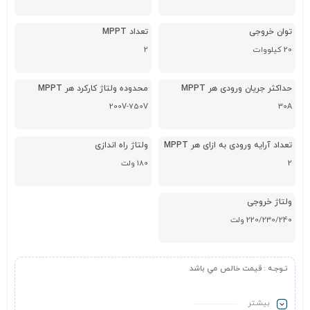
توان خروجی
تعداد MPPT
20 کیلووات
2
حداکثر جریان ورودی هر MPPT
محدوده ولتاژ کارکرد هر MPPT
200V-750V
30A
تعداد آرایه ورودی به ازای هر MPPT
ولتاژ راه اندازی
2
180 ولت
ولتاژ خروجی
220/230/240 ولت
تـوجـه
:
قيمت خالص مي باشد
بیشـتر