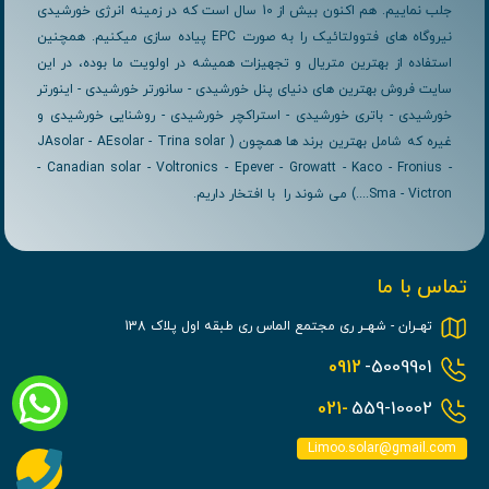
جلب نماییم. هم اکنون بیش از 10 سال است که در زمینه انرژی خورشیدی
نیروگاه های فتوولتائیک را به صورت EPC پیاده سازی میکنیم. همچنین
استفاده از بهترین متریال و تجهیزات همیشه در اولویت ما بوده، در این
سایت فروش بهترین های دنیای پنل خورشیدی - سانورتر خورشیدی - اینورتر
خورشیدی - باتری خورشیدی - استراکچر خورشیدی - روشنایی خورشیدی و
غیره که شامل بهترین برند ها همچون ( JAsolar - AEsolar - Trina solar
- Canadian solar - Voltronics - Epever - Growatt - Kaco - Fronius -
Sma - Victron....) می شوند را با افتخار داریم.
تماس با ما
تهــران - شهــر ری مجتمع الماس ری طبقه اول پلاک 138
0912
-5009901
021-
559-10002
Limoo.solar@gmail.com