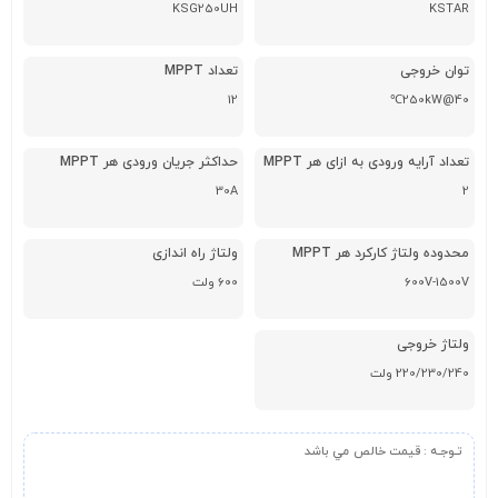
KSG250UH
KSTAR
توان خروجی
تعداد MPPT
12
250kW@40℃
تعداد آرایه ورودی به ازای هر MPPT
حداکثر جریان ورودی هر MPPT
30A
2
محدوده ولتاژ کارکرد هر MPPT
ولتاژ راه اندازی
600V-1500V
600 ولت
ولتاژ خروجی
220/230/240 ولت
تـوجـه
:
قيمت خالص مي باشد