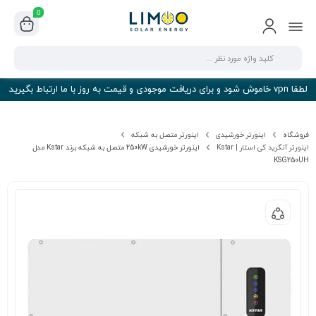
0
لطفا vpn خاموش شود و برای دریافت موجودی و قیمت به روز با ما ارتباط بگیرید
فروشگاه
اینورتر خورشیدی
اینورتر متصل به شبکه
اینورتر آنگرید کی استار | Kstar
اینورتر خورشیدی 250kW متصل به شبکه برند Kstar مدل
KSG250UH