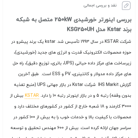
نقد و بررسی اجمالی
بررسی اینورتر خورشیدی 250kW متصل به شبکه
برند Kstar مدل KSG250UH
شرکت KSTAR در سال 1993 تأسیس شد. kstar یک برند پیشرو در
حوزه محصولات الکترونیک قدرت و انرژی های جدید (خورشیدی)،
زیرساخت های مرکز داده حیاتی (UPS، باتری، توزیع دقیق)، راه حل
های مرکز داده مدولار و کانتینری، PV و ESS است. طبق آخرین
گزارش IHS Markit شرکت Kstar در بازار جهانی UPS (منبع تغذیه
بدون وقفه) رتبه 5 و در بازار اینورتر رتبه 10 را دارد.
KSTAR
بیش از
3000 کارمند و 18 شعبه خارج از کشور در کشورهای مختلف دارد و
محصولات با کیفیت بالا و خدمات خوب را به بیش از 100 کشور در
سراسر جهان ارائه کرده است. بیش از 600 مهندس تحقیق و توسعه