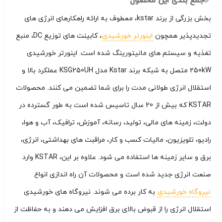
✅جمع بندی این محصول
بخش بزرگی از برند kstar، معطوف به ارائه راهکارهای انرژی های
تجدیدپذیر همچون
اینورتر خورشیدی
، کابینت های توزیع DC، منبع
تغذیه و سیستم های مانیتورینگ شده است. اینورتر خورشیدی
250kW متصل به شبکه برند Kstar مدل KSG250UH عملکرد بالا و
استقلال انرژی طولانی مدت را برای شما تضمین می کنند. محصولات
KSTAR که بیش از 20 سال تاسیس شده است به طور گسترده در
دولت، زمینه های مالی، تولید، رسانه، آموزش، ترافیک، آب و هوا،
رادیو، تلویزیون، مالیات کسب و کار، مراقبت های بهداشتی، انرژی،
برق و سایر زمینه ها استفاده می شود. علاوه بر این، KSTAR وارد
صنعت انرژی جدید شده است و محصولات آن راه اندازی انواع
نیروگاه خورشیدی
به کار برده می شوند. نیروگاه های خورشیدی
استقلال انرژی را از قبوض بالای برق افزایش می دهند و به حفاظت از