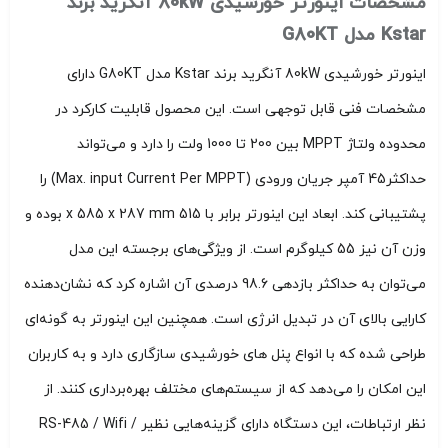
مشخصات اینورتر خورشیدی 80kW آنگرید برند
Kstar مدل G80KT
اینورتر خورشیدی 80kW آنگرید برند Kstar مدل G80KT دارای
مشخصات فنی قابل توجهی است. این محصول قابلیت کارکرد در
محدوده ولتاژ MPPT بین 200 تا 1000 ولت را دارد و می‌تواند
حداکثر45 آمپر جریان ورودی (Max. input Current Per MPPT) را
پشتیبانی کند. ابعاد این اینورتر برابر با 515 x 585 x 287 mm بوده و
وزن آن نیز 55 کیلوگرم است. از ویژگی‌های برجسته این مدل
می‌توان به حداکثر بازدهی 98.6 درصدی آن اشاره کرد که نشان‌دهنده
کارایی بالای آن در تبدیل انرژی است. همچنین این اینورتر به گونه‌ای
طراحی شده که با انواع پنل های خورشیدی سازگاری دارد و به کاربران
این امکان را می‌دهد که از سیستم‌های مختلف بهره‌برداری کنند. از
نظر ارتباطات، این دستگاه دارای گزینه‌هایی نظیر RS-485 / Wifi /