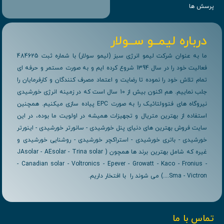
پرسش ها
درباره لیمــو ســولار
ما به عنوان شرکت لیمو انرژی سبز (لیمو سولار) با شماره ثبت 484625
فعالیت خود را در سال 1394 شروع کرده ایم و به صورت مستمر و حرفه ای
تمام تلاش خود را نموده تا رضایت و اعتماد مصرف کنندگان و کارفرمایان را
جلب نماییم. هم اکنون بیش از 10 سال است که در زمینه انرژی خورشیدی
نیروگاه های فتوولتائیک را به صورت EPC پیاده سازی میکنیم. همچنین
استفاده از بهترین متریال و تجهیزات همیشه در اولویت ما بوده، در این
سایت فروش بهترین های دنیای پنل خورشیدی - سانورتر خورشیدی - اینورتر
خورشیدی - باتری خورشیدی - استراکچر خورشیدی - روشنایی خورشیدی و
غیره که شامل بهترین برند ها همچون ( JAsolar - AEsolar - Trina solar
- Canadian solar - Voltronics - Epever - Growatt - Kaco - Fronius -
Sma - Victron....) می شوند را با افتخار داریم.
تماس با ما