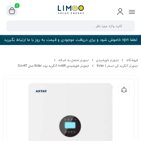
0
لطفا vpn خاموش شود و برای دریافت موجودی و قیمت به روز با ما ارتباط بگیرید
فروشگاه
اینورتر خورشیدی
اینورتر متصل به شبکه
اینورتر آنگرید کی استار | Kstar
اینورتر خورشیدی 80kW آنگرید برند Kstar مدل G80KT