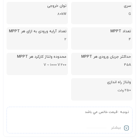
سری
توان خروجی
80kW
G
تعداد MPPT
تعداد آرایه ورودی به ازای هر MPPT
2
4
حداکثر جریان ورودی هر MPPT
محدوده ولتاژ کارکرد هر MPPT
200 V ~ 1000 V
45A
ولتاژ راه اندازی
250 ولت
تـوجـه
:
قيمت خالص مي باشد
بیشـتر