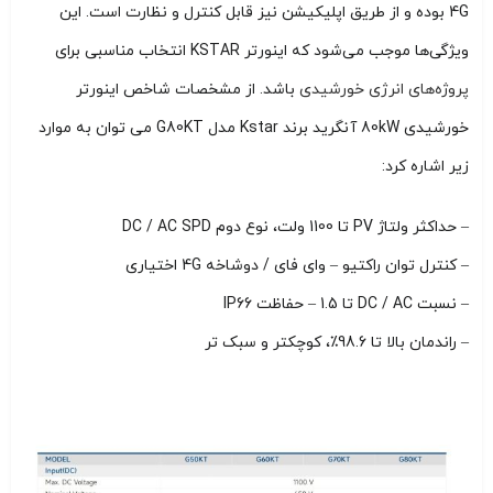
4G بوده و از طریق اپلیکیشن نیز قابل کنترل و نظارت است. این
ویژگی‌ها موجب می‌شود که اینورتر KSTAR انتخاب مناسبی برای
پروژه‌های انرژی خورشیدی
باشد. از مشخصات شاخص اینورتر
خورشیدی 80kW آنگرید برند Kstar مدل G80KT می توان به موارد
زیر اشاره کرد:
–
حداکثر
ولتاژ PV تا 1100 ولت،
نوع دوم DC / AC SPD
– کنترل توان راکتیو – وای فای / دوشاخه 4G اختیاری
– نسبت DC / AC تا 1.5 – حفاظت IP66
– راندمان بالا تا 98.6٪، کوچکتر و سبک تر