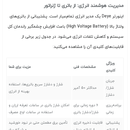
مدیریت هوشمند انرژی: از باتری تا ژنراتور
اینورتر Deye یک مدیر انرژی تمام‌عیار است. پشتیبانی از باتری‌های
ولتاژ بالا (High Voltage Battery) باعث افزایش چشمگیر راندمان کل
سیستم و کاهش تلفات انرژی می‌شود. در جدول زیر برخی از
قابلیت‌های کلیدی آن را مشاهده می‌کنید:
ویژگی
مشخصات فنی
مزیت برای شما
کلیدی
جریان
شارژ و دشارژ سریع باتری‌ها، استفاده
شارژ/
حداکثر 50 آمپر
بهینه از انرژی
دشارژ
برنامه‌ریزی
6 دوره زمانی برای
امکان شارژ باتری در ساعات تعرفه ارزان و
زمانی
شارژ/دشارژ باتری
استفاده در ساعات اوج مصرف
پشتیبانی
قابلیت ذخیره انرژی
تأمین برق مطمئن حتی در نبود خورشید
از ژنراتور
از ژنراتور دیزلی
و شبکه برق