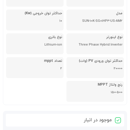
مدل
حداکثر توان خروجی (Kw)
10
SUN-10K-SG01HP3-US-AM2
نوع اینورتر
نوع باتری
Lithium-ion
Three Phase Hybrid Inverter
حداکثر توان ورودی PV (وات)
تعداد mppt
2
20000
رنج ولتاژ MPPT
150-500
موجود در انبار