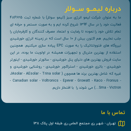
درباره لیمــو ســولار
ما به عنوان شرکت لیمو انرژی سبز (لیمو سولار) با شماره ثبت 484625
فعالیت خود را در سال 1394 شروع کرده ایم و به صورت مستمر و حرفه ای
تمام تلاش خود را نموده تا رضایت و اعتماد مصرف کنندگان و کارفرمایان را
جلب نماییم. هم اکنون بیش از 10 سال است که در زمینه انرژی خورشیدی
نیروگاه های فتوولتائیک را به صورت EPC پیاده سازی میکنیم. همچنین
استفاده از بهترین متریال و تجهیزات همیشه در اولویت ما بوده، در این
سایت فروش بهترین های دنیای پنل خورشیدی - سانورتر خورشیدی - اینورتر
خورشیدی - باتری خورشیدی - استراکچر خورشیدی - روشنایی خورشیدی و
غیره که شامل بهترین برند ها همچون ( JAsolar - AEsolar - Trina solar
- Canadian solar - Voltronics - Epever - Growatt - Kaco - Fronius -
Sma - Victron....) می شوند را با افتخار داریم.
تماس با ما
تهــران - شهــر ری مجتمع الماس ری طبقه اول پلاک 138