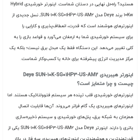
هستید؟ راه‌حل نهایی در دستان شماست. اینورتر خورشیدی Hybrid
10Kw برند Deye مدل SUN-10K-SG01HP3-US-AM2, نسل جدیدی از
اینورترهای هوشمند است که قدرت، انعطاف‌پذیری و کارایی را
برای سیستم خورشیدی شما به ارمغان می‌آورد و قواعد بازی را به
کلی تغییر می‌دهد. این دستگاه فقط یک مبدل برق نیست؛ بلکه یک
مرکز مدیریت انرژی پیشرفته برای خانه یا کسب‌وکار شماست.
اینورتر هیبریدی Deye SUN-10K-SG01HP3-US-AM2
چیست و چرا متمایز است؟
اینورترهای خورشیدی قلب تپنده هر سیستم فتوولتائیک هستند. اما
اینورترهای هیبریدی یک گام فراتر می‌روند. آن‌ها قابلیت اتصال
همزمان به شبکه برق، پنل‌های خورشیدی و سیستم ذخیره‌سازی
باتری را دارند. اینورتر Deye مدل SUN-10K-SG01HP3-US-AM2 یکی از
قدرتمندترین و هوشمندترین اینورترهای هیبریدی سه فاز در بازار