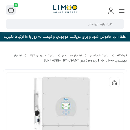
0
لطفا vpn خاموش شود و برای دریافت موجودی و قیمت به روز با ما ارتباط بگیرید
فروشگاه
اینورتر خورشیدی
اینورتر هیبریدی
اینورتر هیبریدی Deye
اینورتر
خورشیدی Hybrid 10Kw برند Deye مدل SUN-10K-SG01HP3-US-AM2