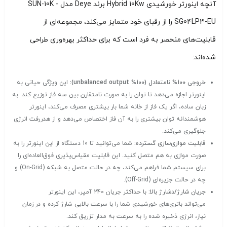
آنچه اینورتر خورشیدی Hybrid 10Kw برند Deye مدل SUN-10K -
SG04LP3-EU را از رقبای خود متمایز می‌کند، مجموعه‌ای از
قابلیت‌های منحصر به فرد است که برای حداکثر بهره‌وری طراحی
شده‌اند:
خروجی 100% نامتعادل (100% unbalanced output):
این ویژگی حیاتی به
اینورتر اجازه می‌دهد تا توان را به صورت نامتقارن بین سه فاز توزیع کند. به
زبان ساده، اگر یک فاز از خانه شما بار بیشتری مصرف می‌کند، اینورتر
هوشمندانه توان بیشتری را به آن فاز اختصاص می‌دهد و از هدررفت انرژی
جلوگیری می‌کند.
قابلیت موازی‌سازی گسترده:
شما می‌توانید تا 10 دستگاه از این اینورتر را به
صورت موازی به هم متصل کنید. این قابلیت مقیاس‌پذیری فوق‌العاده‌ای را
برای سیستم شما فراهم می‌کند، چه در حالت متصل به شبکه (On-Grid) و
چه در حالت جزیره‌ای (Off-Grid).
جریان شارژ/دشارژ بالا:
با حداکثر جریان 240 آمپر، این اینورتر
می‌تواند باتری‌های خورشیدی شما را با سرعت بالایی شارژ کرده و در زمان
نیاز، انرژی ذخیره شده را به سرعت به مدار تزریق کند.