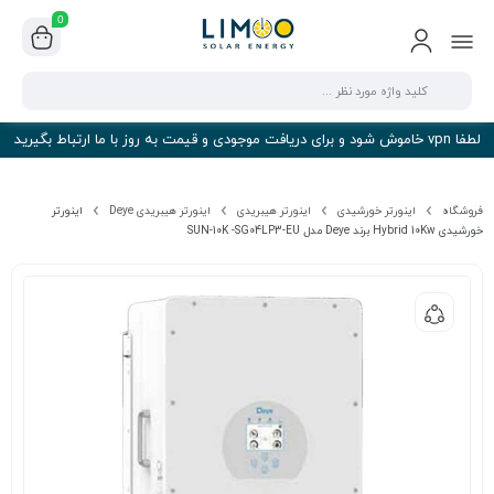
0
لطفا vpn خاموش شود و برای دریافت موجودی و قیمت به روز با ما ارتباط بگیرید
فروشگاه
اینورتر خورشیدی
اینورتر هیبریدی
اینورتر هیبریدی Deye
اینورتر
خورشیدی Hybrid 10Kw برند Deye مدل SUN-10K -SG04LP3-EU