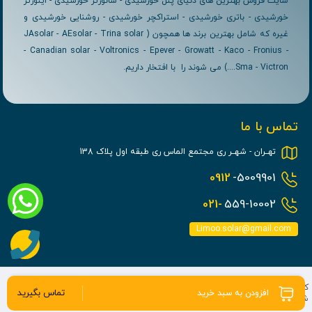
سایت فروش بهترین های دنیای پنل خورشیدی - سانورتر خورشیدی - اینورتر
خورشیدی - باتری خورشیدی - استراکچر خورشیدی - روشنایی خورشیدی و
غیره که شامل بهترین برند ها همچون ( JAsolar - AEsolar - Trina solar
- Canadian solar - Voltronics - Epever - Growatt - Kaco - Fronius -
Sma - Victron....) می شوند را با افتخار داریم.
تماس با ما
تهــران - شهــر ری مجتمع الماس ری طبقه اول پلاک 138
0912
-5009901
021-
559-10002
Limoo.solar@gmail.com
کلیه حقوق مادی و معنوی برای این سایت محفوظ می باشد و هرگونه کپی برداری
تماس بگیرید
افزودن به سبد خرید
شامل پیگرد قانونی می باشد.