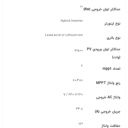
10
حداکثر توان خروجی (Kw)
Hybrid Inverter
نوع اینورتر
Lead-acid or Lithium-ion
نوع باتری
حداکثر توان ورودی PV
12500
(وات)
2
تعداد mppt
60-480
رنج ولتاژ MPPT
220 V / 230 V
ولتاژ AC خروجی
34.8
جریان خروجی (A)
دارد
حفاظت ولتاژ