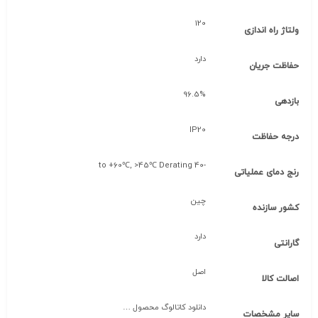
120
ولتاژ راه اندازی
دارد
حفاظت جریان
96.5%
بازدهی
IP20
درجه حفاظت
-40 to +60℃, >45℃ Derating
رنج دمای عملیاتی
چین
کشور سازنده
دارد
گارانتی
اصل
اصالت کالا
دانلود کاتالوگ محصول …
سایر مشخصات