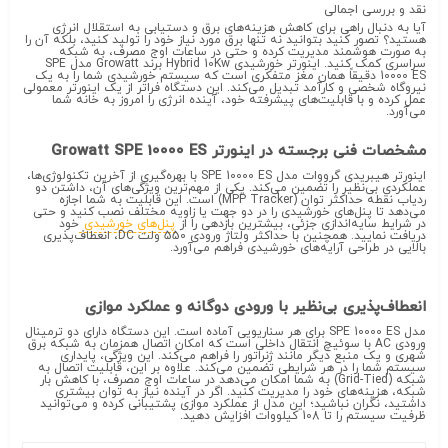
نقد و بررسی اجمالی
آیا به دنبال راهی برای کاهش هزینه‌های برق و دستیابی به استقلال انرژی
هستید؟ تصور کنید بتوانید نه تنها برق مورد نیاز خود را تولید کنید، بلکه آن را
به صورت هوشمند مدیریت کرده و حتی در ساعات اوج مصرف، به شبکه
سراسری کمک کنید. اینورتر خورشیدی Hybrid 10Kw برند Growatt مدل SPE
10000 ES دقیقاً همان مغز متفکری است که سیستم خورشیدی شما را به یک
نیروگاه شخصی و کارآمد تبدیل می‌کند. این دستگاه فراتر از یک اینورتر معمولی
عمل کرده و با قابلیت‌های پیشرفته خود، آینده انرژی را امروز به خانه شما
می‌آورد.
مشخصات فنی برجسته در اینورتر Growatt SPE 10000 ES
اینورتر هیبریدی گرووات مدل SPE 10000 ES با بهره‌گیری از آخرین تکنولوژی‌ها،
عملکردی بی‌نظیر را تضمین می‌کند. یکی از مهم‌ترین ویژگی‌های آن، داشتن دو
ردیاب نقطه حداکثر توان (MPP Tracker) است. این قابلیت به شما اجازه
می‌دهد تا پنل‌های خورشیدی را در دو جهت یا زاویه مختلف نصب کنید و حتی
در شرایط سایه‌اندازی جزئی، بیشترین بازدهی را از
پنل‌های خورشیدی
خود
دریافت نمایید. همچنین با حداکثر ولتاژ ورودی 550 ولت DC، انعطاف‌پذیری
بالایی در طراحی آرایه‌های خورشیدی فراهم می‌آورد.
انعطاف‌پذیری بی‌نظیر با ورودی دوگانه و عملکرد موازی
مدل SPE 10000 ES برای هر سناریویی آماده است. این دستگاه دارای دو ترمینال
ورودی AC با سوئیچ انتقال داخلی است که امکان اتصال همزمان به شبکه برق
شهری و یک منبع دیگر مانند ژنراتور را فراهم می‌کند. این ویژگی، پایداری
سیستم شما را در هر شرایطی تضمین می‌کند. علاوه بر این، قابلیت اتصال به
شبکه (Grid-Tied) به شما امکان می‌دهد در ساعات اوج مصرف، با کاهش بار
شبکه، هزینه‌های خود را مدیریت کنید. اگر در آینده نیاز به توان بیشتری
داشتید، نگران نباشید؛ این مدل از عملکرد موازی پشتیبانی کرده و می‌توانید
ظرفیت سیستم را تا 108 کیلووات افزایش دهید.