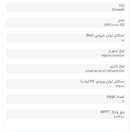
برند
Growatt
مدل
SPE 10000 ES
حداکثر توان خروجی (Kw)
10
نوع اینورتر
Hybrid Inverter
نوع باتری
Lead-acid or Lithium-ion
حداکثر توان ورودی PV (وات)
12500
تعداد mppt
2
رنج ولتاژ MPPT
60-480