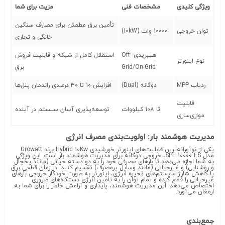
ویژگی کلیدی
مشخصات فنی
مزیت برای شما
تأمین برق مطمئن برای مصارف سنگین
توان خروجی
10000 وات (10kW)
خانگی و تجاری
هیبریدی Off-
استقلال کامل از شبکه و قابلیت فروش
نوع اینورتر
Grid/On-Grid
برق
ردیاب MPP
دوگانه (Dual)
افزایش 10 تا 30 درصدی راندمان پنل‌ها
قابلیت
تا 108 کیلووات
توسعه‌پذیری آسان سیستم در آینده
موازی‌سازی
مدیریت هوشمند بار: اولویت‌بندی مصرف انرژی
یکی از نوآورانه‌ترین قابلیت‌های اینورتر خورشیدی Hybrid 10Kw برند Growatt
مدل SPE 10000 ES، خروجی دوگانه برای مدیریت هوشمند بار است. این ویژگی
به شما اجازه می‌دهد تا بارهای مصرفی خود را به دو دسته حیاتی (مانند یخچال
و روشنایی) و غیرحیاتی (مانند وسایل پرمصرف) تقسیم کنید. در زمان قطعی برق
یا کاهش شارژ سیستم‌های ذخیره انرژی، اینورتر به صورت خودکار خروجی بارهای
غیرحیاتی را قطع کرده و تمام توان را به تأمین انرژی دستگاه‌های ضروری
اختصاص می‌دهد. این مدیریت هوشمند، پایداری و آرامش خاطر را برای شما به
ارمغان می‌آورد.
جمع‌بندی