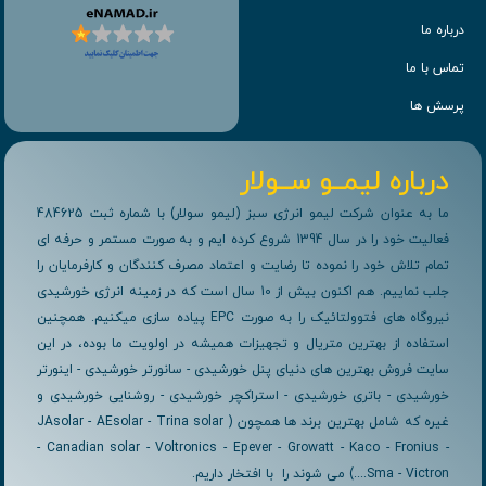
درباره ما
تماس با ما
پرسش ها
درباره لیمــو ســولار
ما به عنوان شرکت لیمو انرژی سبز (لیمو سولار) با شماره ثبت 484625
فعالیت خود را در سال 1394 شروع کرده ایم و به صورت مستمر و حرفه ای
تمام تلاش خود را نموده تا رضایت و اعتماد مصرف کنندگان و کارفرمایان را
جلب نماییم. هم اکنون بیش از 10 سال است که در زمینه انرژی خورشیدی
نیروگاه های فتوولتائیک را به صورت EPC پیاده سازی میکنیم. همچنین
استفاده از بهترین متریال و تجهیزات همیشه در اولویت ما بوده، در این
سایت فروش بهترین های دنیای پنل خورشیدی - سانورتر خورشیدی - اینورتر
خورشیدی - باتری خورشیدی - استراکچر خورشیدی - روشنایی خورشیدی و
غیره که شامل بهترین برند ها همچون ( JAsolar - AEsolar - Trina solar
- Canadian solar - Voltronics - Epever - Growatt - Kaco - Fronius -
Sma - Victron....) می شوند را با افتخار داریم.