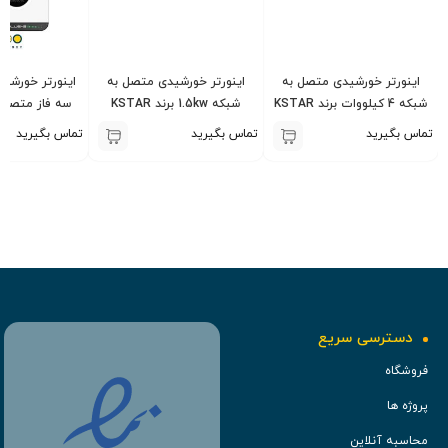
اینورتر خورشیدی متصل به
اینورتر خورشیدی متصل به
شبکه 4 کیلووات برند KSTAR
شبکه 1.5kw برند KSTAR
سه فاز متصل ب
مدل BluE-G 4000D
تکفاز مدل BluE-G 1500S
کِی ا
تماس بگیرید
تماس بگیرید
تماس بگیرید
دسترسی سریع
فروشگاه
پروژه ها
محاسبه آنلاین