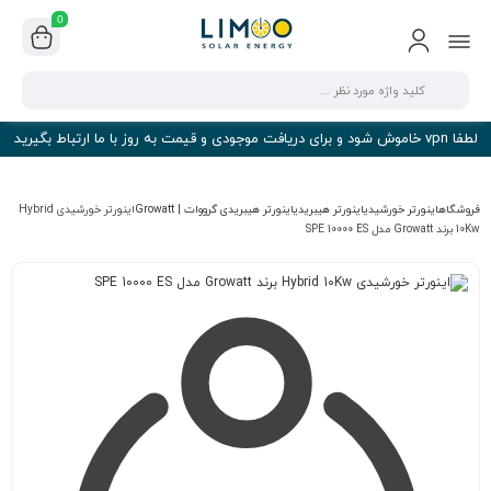
0
لطفا vpn خاموش شود و برای دریافت موجودی و قیمت به روز با ما ارتباط بگیرید
فروشگاه
اینورتر خورشیدی
اینورتر هیبریدی
اینورتر هیبریدی گرووات | Growatt
اینورتر خورشیدی Hybrid
10Kw برند Growatt مدل SPE 10000 ES