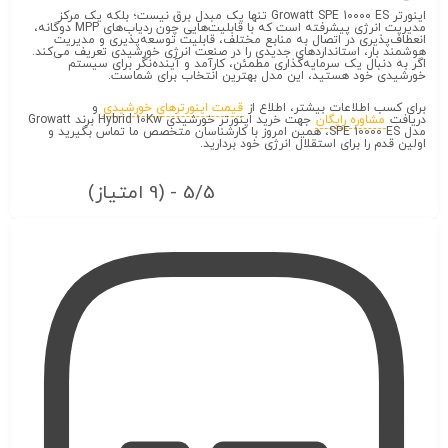
اینورتر Growatt SPE 10000 ES تنها یک مبدل برق نیست؛ بلکه یک مرکز
مدیریت انرژی پیشرفته است که با قابلیت‌هایی چون ردیاب‌های MPP دوگانه،
انعطاف‌پذیری در اتصال به منابع مختلف، قابلیت توسعه‌پذیری و مدیریت
هوشمند بار، استانداردهای جدیدی را در صنعت انرژی خورشیدی تعریف می‌کند.
اگر به دنبال یک سرمایه‌گذاری مطمئن، کارآمد و آینده‌نگر برای سیستم
خورشیدی خود هستید، این مدل بهترین انتخاب برای شماست.
برای کسب اطلاعات بیشتر، اطلاع از
قیمت اینورترهای خورشیدی
و
دریافت
مشاوره رایگان
جهت خرید اینورتر خورشیدی Hybrid 10Kw برند Growatt
مدل SPE 10000 ES، همین امروز با کارشناسان متخصص ما تماس بگیرید و
اولین قدم را برای استقلال انرژی خود بردارید.
5/5 - (9 امتیاز)