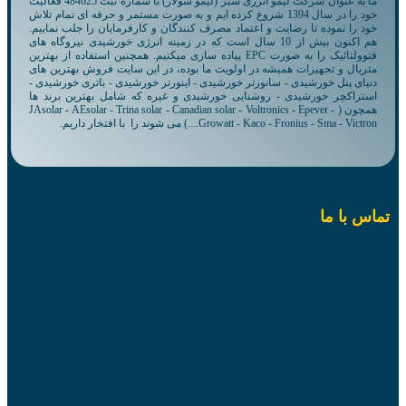
ما به عنوان شرکت لیمو انرژی سبز (لیمو سولار) با شماره ثبت 484625 فعالیت
خود را در سال 1394 شروع کرده ایم و به صورت مستمر و حرفه ای تمام تلاش
خود را نموده تا رضایت و اعتماد مصرف کنندگان و کارفرمایان را جلب نماییم.
هم اکنون بیش از 10 سال است که در زمینه انرژی خورشیدی نیروگاه های
فتوولتائیک را به صورت EPC پیاده سازی میکنیم. همچنین استفاده از بهترین
متریال و تجهیزات همیشه در اولویت ما بوده، در این سایت فروش بهترین های
دنیای پنل خورشیدی - سانورتر خورشیدی - اینورتر خورشیدی - باتری خورشیدی -
استراکچر خورشیدی - روشنایی خورشیدی و غیره که شامل بهترین برند ها
همچون ( JAsolar - AEsolar - Trina solar - Canadian solar - Voltronics - Epever -
Growatt - Kaco - Fronius - Sma - Victron....) می شوند را با افتخار داریم.
تماس با ما