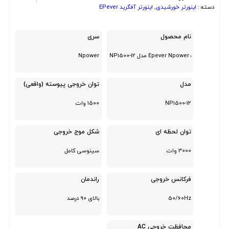
دسته :
اینورتر خورشیدی
,
اینورتر آفگرید EPever
نام محصول
سری
NP1500-1
Npower
مدل
توان خروجی پیوسته (واقعی)
NP1500-12
1500 وات
توان لحظه ای
شکل موج خروجی
3000 وات
سینوسی کامل
فرکانس خروجی
راندمان
50/60Hz
بالای 90 درصد
محافظت خروجی AC