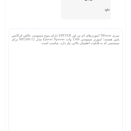
دارد
سری NPower اینورترهای ای پی اور EPEVER دارای موج سینوسی خالص فرکانس
پایین هستند؛ اینورتر سینوسی 1500 وات Epever Npower مدل NP1500-12 برای
سیستمی که به قابلیت اطمینان بالایی نیاز دارد، مناسب است.