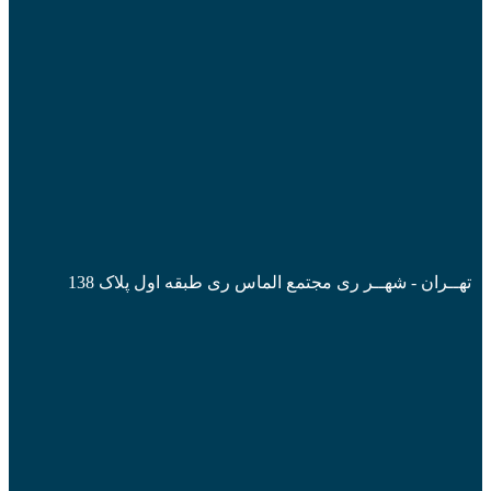
تهــران - شهــر ری مجتمع الماس ری طبقه اول پلاک 138