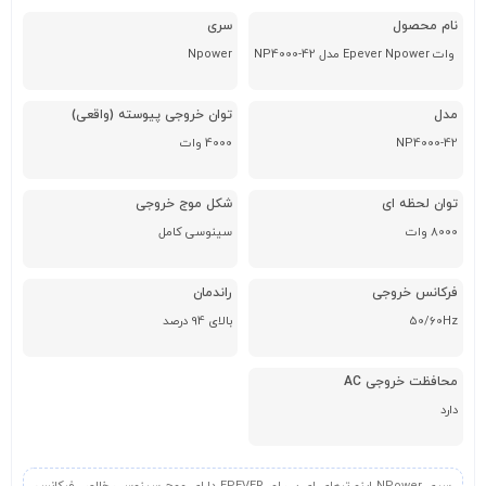
نام محصول
سری
Npower
مدل
توان خروجی پیوسته (واقعی)
NP4000-42
4000 وات
توان لحظه ای
شکل موج خروجی
8000 وات
سینوسی کامل
فرکانس خروجی
راندمان
50/60Hz
بالای 94 درصد
محافظت خروجی AC
دارد