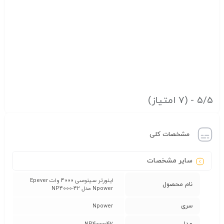
5/5 - (7 امتیاز)
مشخصات کلی
سایر مشخصات
اینورتر سینوسی 4000 وات Epever
نام محصول
Npower مدل NP4000-42
سری
Npower