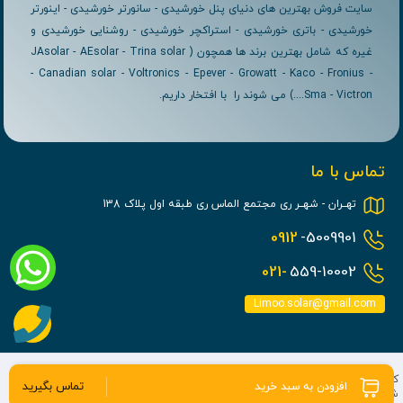
سایت فروش بهترین های دنیای پنل خورشیدی - سانورتر خورشیدی - اینورتر
خورشیدی - باتری خورشیدی - استراکچر خورشیدی - روشنایی خورشیدی و
غیره که شامل بهترین برند ها همچون ( JAsolar - AEsolar - Trina solar
- Canadian solar - Voltronics - Epever - Growatt - Kaco - Fronius -
Sma - Victron....) می شوند را با افتخار داریم.
تماس با ما
تهــران - شهــر ری مجتمع الماس ری طبقه اول پلاک 138
0912
-5009901
021-
559-10002
Limoo.solar@gmail.com
کلیه حقوق مادی و معنوی برای این سایت محفوظ می باشد و هرگونه کپی برداری
تماس بگیرید
افزودن به سبد خرید
شامل پیگرد قانونی می باشد.