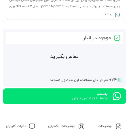
سری NPower اینورترهای ای پی اور EPEVER دارای موج سینوسی خالص فرکانس
پایین هستند؛ اینورتر سینوسی 4000 وات Epever Npower مدل NP4000-42 برای
سیستمی که به قابلیت اطمینان بالایی نیاز دارد، مناسب است.
بیشـتر
موجود در انبار
تماس بگیرید
74
+ نفر در حال مشاهده این محصول هستند
واتساپ
ارتباط با کارشناس فروش
توضیحات
توضیحات تکمیلی
نظرات کاربران