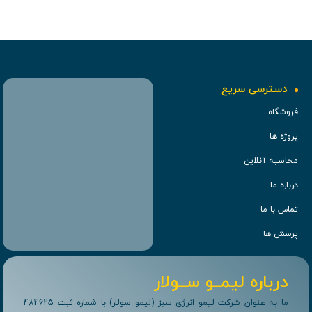
دسترسی سریع
فروشگاه
پروژه ها
محاسبه آنلاین
درباره ما
تماس با ما
پرسش ها
درباره لیمــو ســولار
ما به عنوان شرکت لیمو انرژی سبز (لیمو سولار) با شماره ثبت 484625