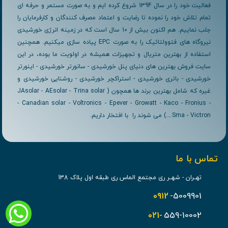
فعالیت خود را در سال 1394 شروع کرده ایم و به صورت مستمر و حرفه ای
تمام تلاش خود را نموده تا رضایت و اعتماد مصرف کنندگان و کارفرمایان را
جلب نماییم. هم اکنون بیش از 10 سال است که در زمینه انرژی خورشیدی
نیروگاه های فتوولتائیک را به صورت EPC پیاده سازی میکنیم. همچنین
استفاده از بهترین متریال و تجهیزات همیشه در اولویت ما بوده، در این
سایت فروش بهترین های دنیای پنل خورشیدی - سانورتر خورشیدی - اینورتر
خورشیدی - باتری خورشیدی - استراکچر خورشیدی - روشنایی خورشیدی و
غیره که شامل بهترین برند ها همچون ( JAsolar - AEsolar - Trina solar
- Canadian solar - Voltronics - Epever - Growatt - Kaco - Fronius -
Sma - Victron....) می شوند را با افتخار داریم.
تماس با ما
تهــران - شهــر ری مجتمع الماس ری طبقه اول پلاک 138
0912
-5009901
021-
559-10002