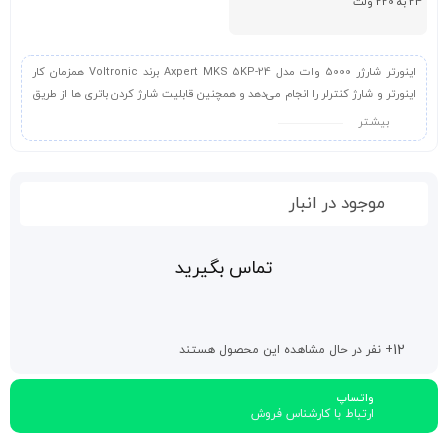
24 به 220 ولت
اینورتر شارژر 5000 وات مدل Axpert MKS 5KP-24 برند Voltronic همزمان کار
اینورتر و شارژ کنترلر را انجام می‌دهد و همچنین قابلیت شارژ کردن باتری ها از طریق
برق شهر را نیز دارد. با لیمو سولار همراه باشد تا این محصول را بیشتر بررسی کنیم.
بیشـتر
موجود در انبار
تماس بگیرید
12
+ نفر در حال مشاهده این محصول هستند
واتساپ
ارتباط با کارشناس فروش