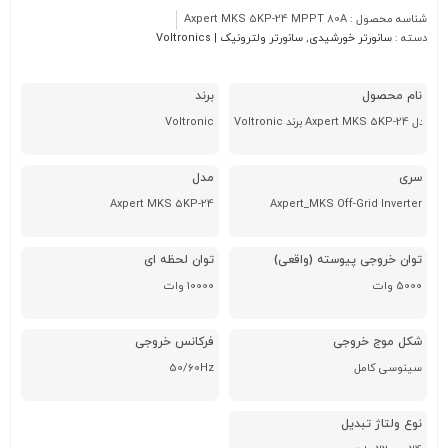
شناسه محصول :
Axpert MKS 5KP-24 MPPT 80A
دسته :
سانورتر خورشیدی
,
سانورتر ولترونیک | Voltronics
نام محصول
برند
Voltronic
سری
مدل
Axpert MKS 5KP-24
Axpert_MKS Off-Grid Inverter
توان خروجی پیوسته (واقعی)
توان لحظه ای
5000 وات
10000 وات
شکل موج خروجی
فرکانس خروجی
سینوسی کامل
50/60Hz
نوع ولتاژ تبدیل