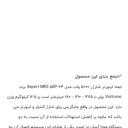
✅جمع بندی این محصول
ابعاد اینورتر شارژر 5000 وات مدل Axpert MKS 5KP-24 برند
Voltronic برابر با 475 – 310 – 180 میلیمتر است و 12.5 کیلوگرم وزن
دارد. این محصول در واقع جایگزینی برای شارژ کنترلر و اینورتر می
باشد که علاوه بر کاهش استهلاک، استفاده از آن نسبت به دو
دستگاه مجزا آسان تر است. یکی از مزایای این سیستم اتصال آن به