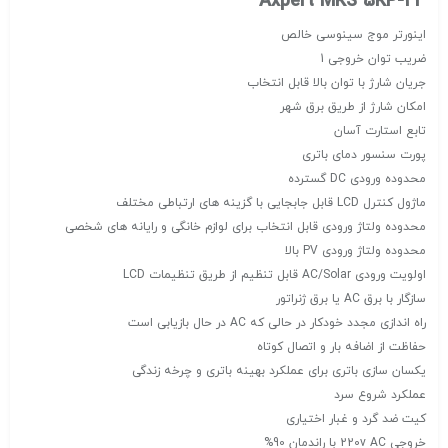
Axpert MKS 5KP-24
اینورتر موج سینوسی خالص
ضریب توان خروجی 1
جریان شارژ با توان بالا قابل انتخاب
امکان شارژ از طریق برق شهر
تابع استارت آسان
پورت سنسور دمای باتری
محدوده ورودی DC گسترده
ماژول کنترل LCD قابل جابجایی با گزینه های ارتباطی مختلف
محدوده ولتاژ ورودی قابل انتخاب برای لوازم خانگی و رایانه های شخصی
محدوده ولتاژ ورودی PV بالا
اولویت ورودی AC/Solar قابل تنظیم از طریق تنظیمات LCD
سازگار با برق AC یا برق ژنراتور
راه اندازی مجدد خودکار در حالی که AC در حال بازیابی است
حفاظت از اضافه بار و اتصال کوتاه
یکسان سازی باتری برای عملکرد بهینه باتری و چرخه زندگی
عملکرد شروع سرد
کیت ضد گرد و غبار اختیاری
خروجی 220v AC با راندمان 90%