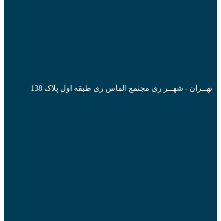
تهــران - شهــر ری مجتمع الماس ری طبقه اول پلاک 138