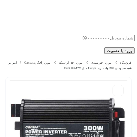
فروشگاه
اینورتر خورشیدی
اینورتر جدا از شبکه
اینورتر آفگرید Carspa
اینورتر
شبه سینوسی 300 وات برند Carspa مدل Car300U-12V