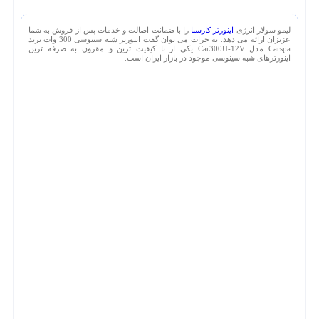
لیمو سولار انرژی
اینورتر کارسپا
را با ضمانت اصالت و خدمات پس از فروش به شما
عزیزان ارائه می دهد. به جرات می توان گفت اینورتر شبه سینوسی 300 وات برند
Carspa مدل Car300U-12V یکی از با کیفیت ترین و مقرون به صرفه ترین
اینورترهای شبه سینوسی موجود در بازار ایران است.