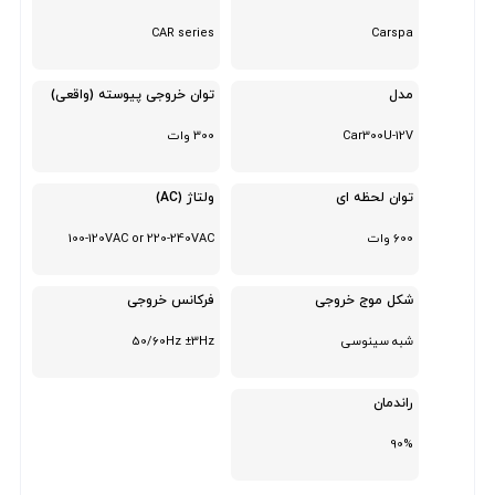
CAR series
Carspa
مدل
توان خروجی پیوسته (واقعی)
Car300U-12V
300 وات
توان لحظه ای
ولتاژ (AC)
600 وات
100-120VAC or 220-240VAC
شکل موج خروجی
فرکانس خروجی
شبه سینوسی
50/60Hz ±3Hz
راندمان
90%