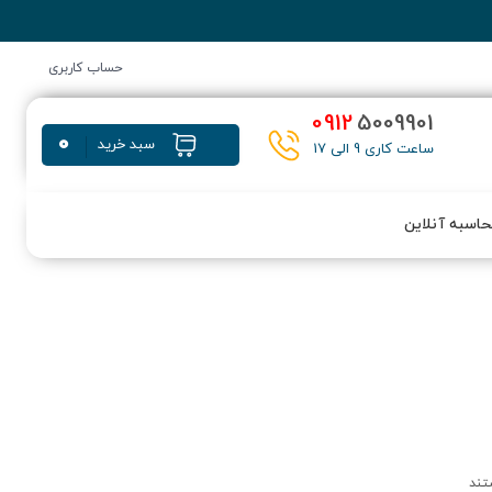
حساب کاربری
0912
5009901
0
سبد خرید
ساعت کاری 9 الی 17
اسبه آنلاین
تند