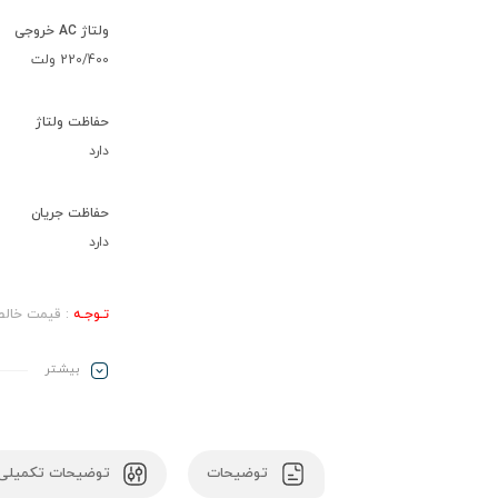
ولتاژ AC خروجی
220/400 ولت
حفاظت ولتاژ
دارد
حفاظت جریان
دارد
تـوجـه
:
قيمت خالص
بیشـتر
توضیحات
توضیحات تکمیلی