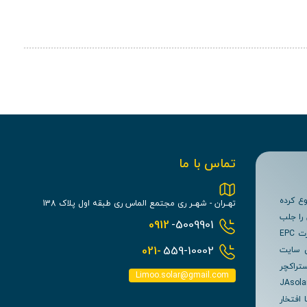
تماس با ما
یمو سولار) با شماره ثبت 484625 فعالیت خود را در سال 1394 شروع کرده
تهــران - شهــر ری مجتمع الماس ری طبقه اول پلاک 138
 را جلب
0912
-5009901
نماییم. هم اکنون بیش از 10 سال است که در زمینه انرژی خورشیدی نیروگاه های فتوولتائیک را به صورت EPC
021-
559-10002
ن سایت
تراکچر
Limoo.solar@gmail.com
JAsolar - AEsolar  -
Canad....) می شوند را با افتخار