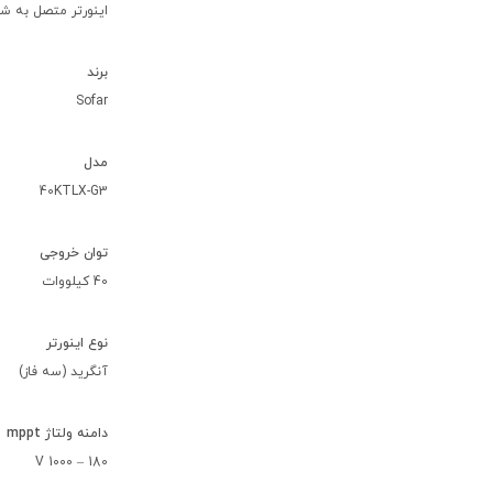
اینورتر متصل به شبکه 40Kw سه فاز SOFAR مدل
برند
Sofar
مدل
40KTLX-G3
توان خروجی
40 کیلووات
نوع اینورتر
آنگرید (سه فاز)
دامنه ولتاژ mppt
180 – 1000 V