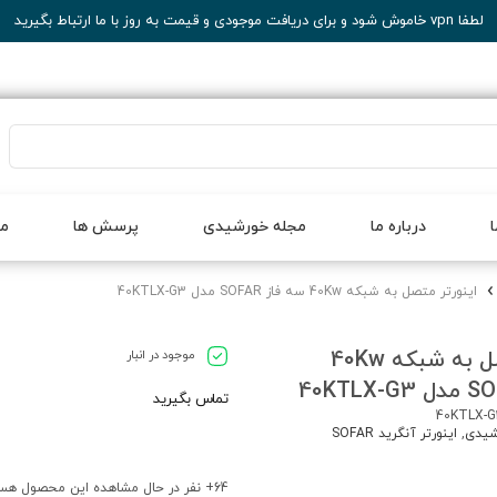
لطفا vpn خاموش شود و برای دریافت موجودی و قیمت به روز با ما ارتباط بگیرید
درباره ما
مجله خورشیدی
پرسش ها
مح
اینورتر متصل به شبکه 40Kw سه فاز SOFAR مدل 40KTLX-G3
اینورتر متصل به شبکه 40Kw
موجود در انبار
تماس بگیرید
40KTLX-
رشیدی
,
اینورتر آنگرید SOFAR
64
+ نفر در حال مشاهده این محصول هس