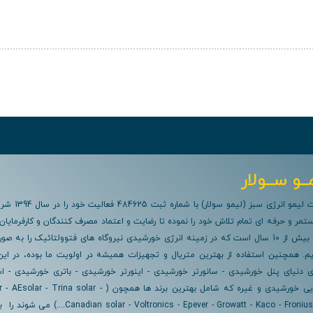
ــو ســولار
ما به عنوان شرکت لیمو انرژی سبز (ل
مر و حرفه ای تمام تلاش خود را نموده تا رضایت و اعتماد مصرف کنندگان و کارفرمایان
م. همچنین استفاده از بهترین متریال و تجهیزات همیشه در اولویت ما بوده، در ای
دنیای پنل خورشیدی - سانورتر خورشیدی - اینورتر خورشیدی - باتری خورشیدی - اس
خورشیدی - روشنایی خورشیدی و غیره که شامل بهترین برند ها همچون ( - Trina solar
ian solar - Voltronics - Epever - Growatt - Kaco - Fronius - Sma - Victron