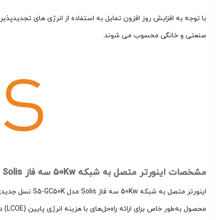
صنعتی و خانگی محسوب می‌ شوند.
مشخصات اینورتر متصل به شبکه 50Kw سه فاز Solis مدل S5-GC50K
محصو