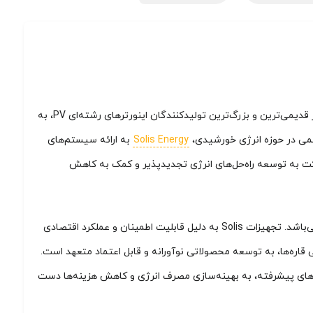
شرکت Solis Energy در سال 2005 به منظور تحقق اهداف مرتبط با انرژی پاک و ایجاد جامعه‌ای عاری از کربن تأسیس شد. این شرکت به‌عنوان یکی از قدیمی‌ترین و بزرگ‌ترین تولیدکنندگان اینورترهای رشته‌ای PV، به
علمی در حوزه انرژی خورشیدی،
Solis Energy
به ارائه سیستم‌های
کت به توسعه راه‌حل‌های انرژی تجدیدپذیر و کمک به کاهش
محصولات این شرکت شامل ژنراتورهای خورشیدی، سیستم‌های مستقل از شبکه، انژکتورهای POE، مبدل‌های DC به DC و تجهیزات نظارت از راه دور می‌باشد. تجهیزات Solis به دلیل قابلیت اطمینان و عملکرد اقتصادی
قاره‌ها، به توسعه محصولاتی نوآورانه و قابل اعتماد متعهد است.
وری‌های پیشرفته، به بهینه‌سازی مصرف انرژی و کاهش هزینه‌ها دست