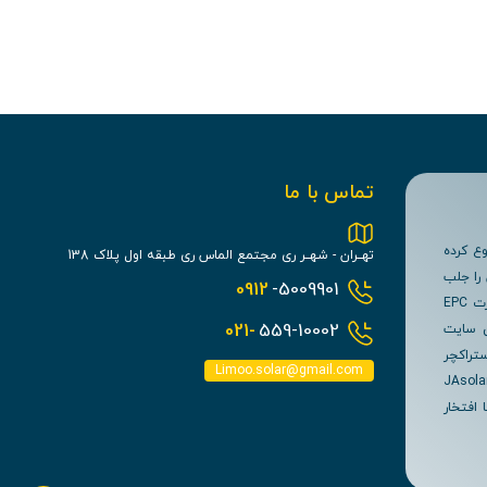
تماس با ما
یمو سولار) با شماره ثبت 484625 فعالیت خود را در سال 1394 شروع کرده
تهــران - شهــر ری مجتمع الماس ری طبقه اول پلاک 138
 را جلب
0912
-5009901
نماییم. هم اکنون بیش از 10 سال است که در زمینه انرژی خورشیدی نیروگاه های فتوولتائیک را به صورت EPC
021-
559-10002
ن سایت
تراکچر
Limoo.solar@gmail.com
JAsolar - AEsolar  -
Canad....) می شوند را با افتخار