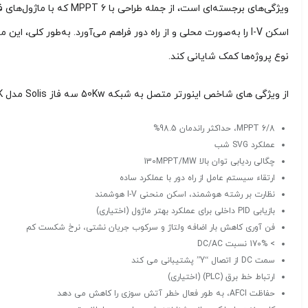
نوع پروژه‌ها کمک شایانی کند.
از ویژگی های شاخص اینورتر متصل به شبکه 50Kw سه فاز Solis مدل S5-GC50K می توان به موارد زیر اشاره کرد:
6/8 MPPT، حداکثر راندمان 98.5%
عملکرد SVG شب
چگالی ردیابی توان بالا 130MPPT/MW
ارتقاء سیستم عامل از راه دور با عملکرد ساده
نظارت بر رشته هوشمند، اسکن منحنی I-V هوشمند
بازیابی PID داخلی برای عملکرد بهتر ماژول (اختیاری)
فن آوری کاهش بار اضافه ولتاژ و سرکوب جریان نشتی، نرخ شکست کم
> 170% نسبت DC/AC
سمت DC از اتصال “Y” پشتیبانی می کند
ارتباط خط برق (PLC) (اختیاری)
حفاظت AFCI، به طور فعال خطر آتش سوزی را کاهش می دهد