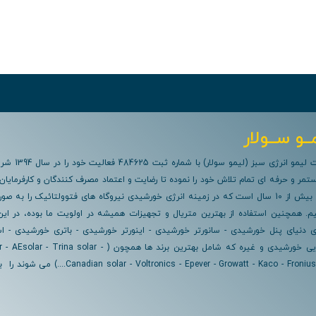
ــو ســولار
ما به عنوان شرکت لیمو انرژی سبز (ل
مر و حرفه ای تمام تلاش خود را نموده تا رضایت و اعتماد مصرف کنندگان و کارفرمایان
م. همچنین استفاده از بهترین متریال و تجهیزات همیشه در اولویت ما بوده، در ای
دنیای پنل خورشیدی - سانورتر خورشیدی - اینورتر خورشیدی - باتری خورشیدی - اس
خورشیدی - روشنایی خورشیدی و غیره که شامل بهترین برند ها همچون ( - Trina solar
ian solar - Voltronics - Epever - Growatt - Kaco - Fronius - Sma - Victron