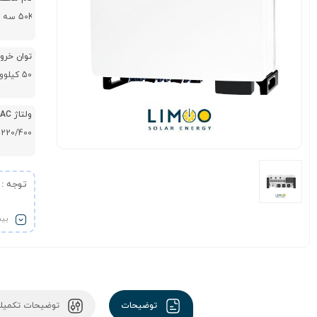
اینورتر متصل به شبکه 50Kw سه فاز Solis مدل S5-GC50K
توان خرو
50 کیلووات
ولتاژ AC خروجی
220/400 ولت
توجه : 
بیش
توضیحات
توضیحات تکمیل