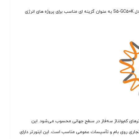
با توجه به افزایش روز افزون تمایل به استفاده از انرژی‌ های تجدیدپذیر و کاهش اثرات منفی محیطی اینورتر متصل به شبکه 50Kw سه فاز Solis مدل S5-GC50K به عنوان گزینه‌ ای مناسب برای پروژه‌ های انرژی
 ولت است. این دستگاه یکی از قدرتمندترین اینورترهای کم‌ولتاژ سه‌فاز در سطح جهانی محسوب می‌شود. این
احی شده است و برای پروژه‌های تجاری روی بام و تأسیسات عمومی مناسب است. این اینورتر دارای