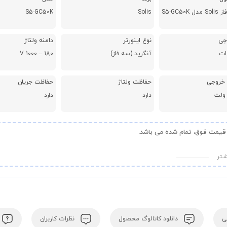
S5-GC50K
Solis
جی
نوع اینورتر
دامنه ولتاژ
آنگرید (سه فاز)
180 – 1000 V
حفاظت ولتاژ
حفاظت جریان
دارد
دارد
قیمت فوق، تمام شده می باشد.
ـتر
ی
دانلود کاتالوگ محصول
نظرات کاربران