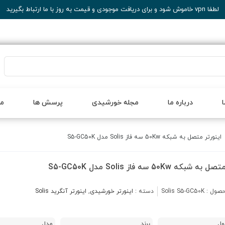
لطفا vpn خاموش شود و برای دریافت موجودی و قیمت به روز با ما ارتباط بگیرید
درباره ما
مجله خورشیدی
پرسش ها
مح
اینورتر متصل به شبکه 50Kw سه فاز Solis مدل S5-GC50K
بکه 50Kw سه فاز Solis مدل S5-GC50K
صول :
Solis S5-GC50K
دسته :
اینورتر خورشیدی
,
اینورتر آنگرید Solis
ول
برند
مدل