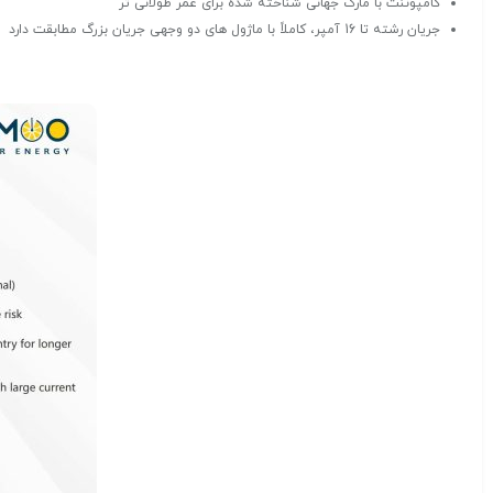
کامپوننت با مارک جهانی شناخته شده برای عمر طولانی تر
جریان رشته تا 16 آمپر، کاملاً با ماژول های دو وجهی جریان بزرگ مطابقت دارد