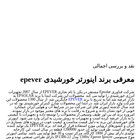
نقد و بررسی اجمالی
معرفی برند اینورتر خورشیدی epever
شرکت فناوری Epsolar مستقر در پکن با نام تجاری EPEVER از سال 2007 تجهیزات
انرژی خورشیدی را تولید می کند. محصولات این شرکت ابتدا با برند EPSOLAR به
بازار عرضه شد اما به تدریج با برند
EPEVER
جایگزین شد. از سال 1390 محصولات این
شرکت وارد بازار ایران شد. در ابتدا این محصولات شارژ کنترلر خورشیدی بود که در
چند سال گذشته اینورتر های این شرکت نیز در شرایط آب و هوایی ایران عملکرد
خوبی از خود نشان دادند و شروع به رقابت با برند های معتبر موجود در بازار نمودند.
امروزه برند ای پی اور طیف وسیعی از محصولات را توسعه داده و تجهیزات با کیفیتی
را به بازار عرضه کرده است و تجهیزات به روش مدرن به ایران وارد می شود. اینورتر
های خورشیدی این برند به دلیل قیمت مناسب و کیفیت خوب در پروژه های بسیاری در
ایران و کشورهای اروپایی مورد استفاده قرار گرفته اند. برند EPEVER یک تولید کننده
حرفه ای است، ظرفیت تولید آن حدود 1200000 قطعه در سال است. این کارخانه
تولیدی دارای بیش از 1800 کارگاه، مرکز تست و 30 خط تولید می باشد. تمامی اینورتر
موج سینوسی 1500w Epever Ipower مدل IP1500-22 دارای طراحی صنعتی بوده و می