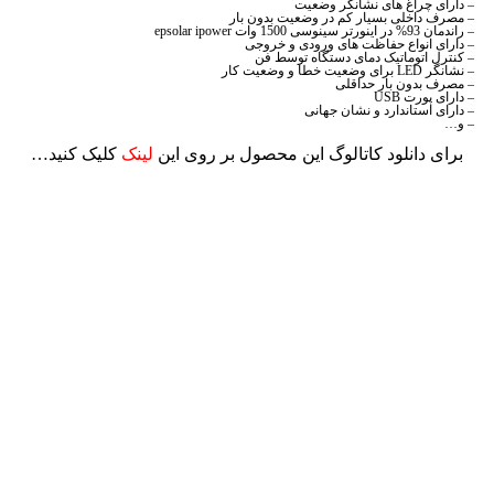
– دارای چراغ های نشانگر وضعیت
– مصرف داخلی بسیار کم در وضعیت بدون بار
– راندمان 93% در اینورتر سینوسی 1500 وات epsolar ipower
– دارای انواع حفاظت های ورودی و خروجی
– کنترل اتوماتیک دمای دستگاه توسط فن
– نشانگر LED برای وضعیت خطا و وضعیت کار
– مصرف بدون بار حداقلی
– دارای پورت USB
– دارای استاندارد و نشان جهانی
– و…
برای دانلود کاتالوگ این محصول بر روی این
لینک
کلیک کنید…