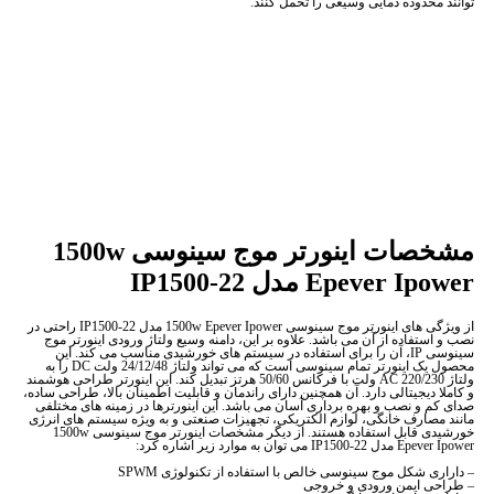
توانند محدوده دمایی وسیعی را تحمل کنند.
مشخصات اینورتر موج سینوسی 1500w
Epever Ipower مدل IP1500-22
از ویژگی های اینورتر موج سینوسی 1500w Epever Ipower مدل IP1500-22 راحتی در
نصب و استفاده از آن می باشد. علاوه بر این، دامنه وسیع ولتاژ ورودی اینورتر موج
سینوسی IP، آن را برای استفاده در سیستم های خورشیدی مناسب می کند. این
محصول یک اینورتر تمام سینوسی است که می تواند ولتاژ 24/12/48 ولت DC را به
ولتاژ AC 220/230 ولت با فرکانس 50/60 هرتز تبدیل کند. این اینورتر طراحی هوشمند
و کاملا دیجیتالی دارد. آن همچنین دارای راندمان و قابلیت اطمینان بالا، طراحی ساده،
صدای کم و نصب و بهره برداری آسان می باشد. این اینورترها در زمینه های مختلفی
مانند مصارف خانگی، لوازم الکتریکی، تجهیزات صنعتی و به ویژه سیستم های انرژی
خورشیدی قابل استفاده هستند. از دیگر مشخصات اینورتر موج سینوسی 1500w
Epever Ipower مدل IP1500-22 می توان به موارد زیر اشاره کرد:
– داراری شکل موج سینوسی خالص با استفاده از تکنولوژی SPWM
– طراحی ایمن ورودی و خروجی