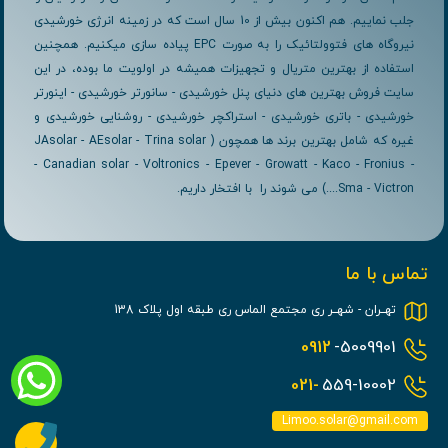
جلب نماییم. هم اکنون بیش از 10 سال است که در زمینه انرژی خورشیدی
نیروگاه های فتوولتائیک را به صورت EPC پیاده سازی میکنیم. همچنین
استفاده از بهترین متریال و تجهیزات همیشه در اولویت ما بوده، در این
سایت فروش بهترین های دنیای پنل خورشیدی - سانورتر خورشیدی - اینورتر
خورشیدی - باتری خورشیدی - استراکچر خورشیدی - روشنایی خورشیدی و
غیره که شامل بهترین برند ها همچون ( JAsolar - AEsolar - Trina solar
- Canadian solar - Voltronics - Epever - Growatt - Kaco - Fronius -
Sma - Victron....) می شوند را با افتخار داریم.
تماس با ما
تهــران - شهــر ری مجتمع الماس ری طبقه اول پلاک 138
0912
-5009901
021-
559-10002
Limoo.solar@gmail.com