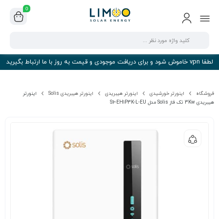
0
لطفا vpn خاموش شود و برای دریافت موجودی و قیمت به روز با ما ارتباط بگیرید
فروشگاه
اینورتر خورشیدی
اینورتر هیبریدی
اینورتر هیبریدی Solis
اینورتر
هیبریدی 3Kw تک فاز Solis مدل S6-EH1P3K-L-EU