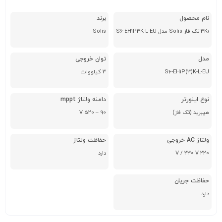
نام محصول
برند
S6-EH1P3K-L-E
Solis
مدل
توان خروجی
S6-EH1P(3)K-L-EU
3 کیلووات
نوع اینورتر
دامنه ولتاژ mppt
هیبرید (تک فاز)
90 – 520 V
ولتاژ AC خروجی
حفاظت ولتاژ
220 V / 230 V
دارد
حفاظت جریان
دارد