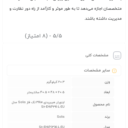
متخصصان اجازه می‌دهد تا به طور موثر و کارآمد از راه دور نظارت و
مدیریت داشته باشند.
5/5 - (8 امتیاز)
مشخصات کلی
سایر مشخصات
وزن
20.3 کیلوگرم
ابعاد
20.5 × 48 × 40.5 سانتیمتر
اینورتر هیبریدی 3Kw تک فاز Solis مدل
نام محصول
S6-EH1P3K-L-EU
برند
Solis
مدل
S6-EH1P(3)K-L-EU