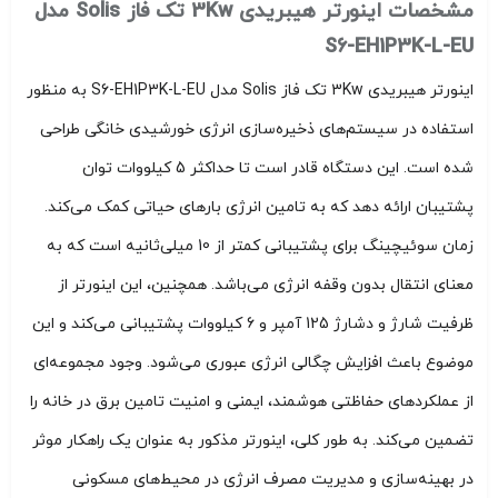
مشخصات اینورتر هیبریدی 3Kw تک فاز Solis مدل
S6-EH1P3K-L-EU
اینورتر هیبریدی 3Kw تک فاز Solis مدل S6-EH1P3K-L-EU به منظور
استفاده در سیستم‌های ذخیره‌سازی انرژی خورشیدی خانگی طراحی
شده است. این دستگاه قادر است تا حداکثر 5 کیلووات توان
پشتیبان ارائه دهد که به تامین انرژی بارهای حیاتی کمک می‌کند.
زمان سوئیچینگ برای پشتیبانی کمتر از 10 میلی‌ثانیه است که به
معنای انتقال بدون وقفه انرژی می‌باشد. همچنین، این اینورتر از
ظرفیت شارژ و دشارژ 125 آمپر و 6 کیلووات پشتیبانی می‌کند و این
موضوع باعث افزایش چگالی انرژی عبوری می‌شود. وجود مجموعه‌ای
از عملکردهای حفاظتی هوشمند، ایمنی و امنیت تامین برق در خانه را
تضمین می‌کند. به طور کلی، اینورتر مذکور به عنوان یک راهکار موثر
در بهینه‌سازی و مدیریت مصرف انرژی در محیط‌های مسکونی