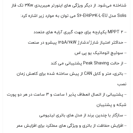
شناخته می‌شود. از دیگر ویژگی های اینورتر هیبریدی 3Kw تک فاز
Solis مدل S6-EH1P3K-L-EU می توان به موارد زیر اشاره کرد:
– 2 MPPT یکپارچه برای جهت گیری آرایه های متعدد
– حداکثر امتیاز شارژ/دشارژ 125A/6kW پیشرو در صنعت
– سوئیچ اتوماتیک یو پی اس
– از حالت Peak Shaving پشتیبانی می کند
– باتری، متر و کابل CAN از پیش ساخته شده برای کاهش زمان
نصب
– پشتیبانی از اتصال انعطاف پذیر 1 ساعت و 3 ساعت در هر دو پورت
شبکه و پشتیبان
– سازگار با چندین برند از مدل های باتری لیتیومی
– افزایش حفاظت از باتری و ویژگی های عملکرد برای افزایش عمر