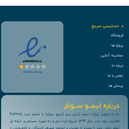
دسترسی سریع
فروشگاه
پروژه ها
محاسبه آنلاین
درباره ما
تماس با ما
پرسش ها
درباره لیمــو ســولار
ما به عنوان شرکت لیمو انرژی سبز (لیمو سولار) با شماره ثبت 484625
فعالیت خود را در سال 1394 شروع کرده ایم و به صورت مستمر و حرفه ای
تمام تلاش خود را نموده تا رضایت و اعتماد مصرف کنندگان و کارفرمایان را