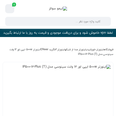
0
لطفا vpn خاموش شود و برای دریافت موجودی و قیمت به روز با ما ارتباط بگیرید
فروشگاه
اینورتر خورشیدی
اینورتر جدا از شبکه
اینورتر آفگرید EPever
اینورتر 500w ایپی اور 12 ولت
سینوسی مدل (T) IP500-12-Plus