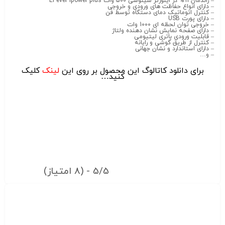
– راندمان 91% در اینورتر سینوسی 500 وات EPever ipower plus
– دارای انواع حفاظت های ورودی و خروجی
– کنترل اتوماتیک دمای دستگاه توسط فن
– دارای پورت USB
– خروجی توان لحظه ای 1000 وات
– دارای صفحه نمایش نشان دهنده ولتاژ
– قابلیت ورودی باتری لیتیومی
– کنترل از طریق گوشی و رایانه
– دارای استاندارد و نشان جهانی
– و…
برای دانلود کاتالوگ این محصول بر روی این
لینک
کلیک
کنید…
5/5 - (8 امتیاز)