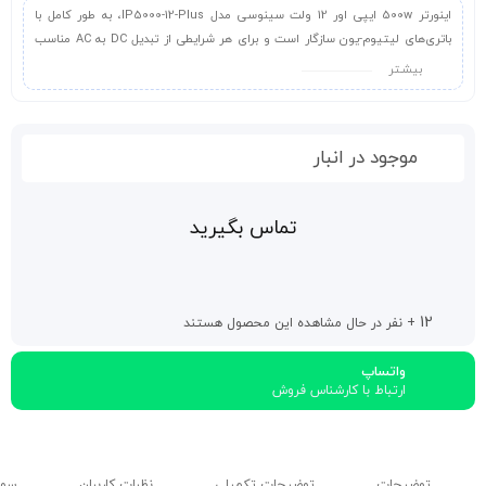
اینورتر 500w ایپی اور 12 ولت سینوسی مدل IP5000-12-Plus، به طور کامل با
باتری‌های لیتیوم-یون سازگار است و برای هر شرایطی از تبدیل DC به AC مناسب
است. با
لیمو سولار انرژی
در ادامه همراه باشید تا بیشتر با این محصول آشنا شوید.
بیشـتر
موجود در انبار
تماس بگیرید
12
+ نفر در حال مشاهده این محصول هستند
واتساپ
ارتباط با کارشناس فروش
توضیحات
توضیحات تکمیلی
نظرات کاربران
سوال