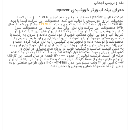
نقد و بررسی اجمالی
معرفی برند اینورتر خورشیدی epever
شرکت فناوری Epsolar مستقر در پکن با نام تجاری EPEVER از سال 2007
تجهیزات انرژی خورشیدی را تولید می کند. محصولات این شرکت ابتدا با برند
EPSOLAR به بازار عرضه شد اما به تدریج با برند
EPEVER
جایگزین شد. از سال
1390 محصولات این شرکت وارد بازار ایران شد. در ابتدا این محصولات شارژ
کنترلر خورشیدی بود که در چند سال گذشته اینورتر های این شرکت نیز در
شرایط آب و هوایی ایران عملکرد خوبی از خود نشان دادند و شروع به رقابت با
برند های معتبر موجود در بازار نمودند. امروزه برند ای پی اور طیف وسیعی از
محصولات را توسعه داده و تجهیزات با کیفیتی را به بازار عرضه کرده است و
تجهیزات به روش مدرن به ایران وارد می شود. اینورتر های خورشیدی این برند
به دلیل قیمت مناسب و کیفیت خوب در پروژه های بسیاری در ایران و
کشورهای اروپایی مورد استفاده قرار گرفته اند. برند EPEVER یک تولید کننده
حرفه ای است، ظرفیت تولید آن حدود 1200000 قطعه در سال است. این کارخانه
تولیدی دارای بیش از 1800 کارگاه، مرکز تست و 30 خط تولید می باشد. اینورتر
500w ایپی اور 12 ولت سینوسی مدل IP500-12-Plus دارای طراحی صنعتی بوده
و می توانند محدوده دمایی وسیعی را تحمل کنند.