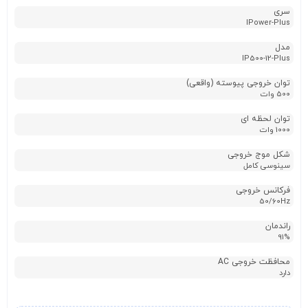
سری
IPower-Plus
مدل
IP500-12-Plus
توان خروجی پیوسته (واقعی)
500 وات
توان لحظه ای
1000 وات
شکل موج خروجی
سینوسی کامل
فرکانس خروجی
50/60Hz
راندمان
91%
محافظت خروجی AC
دارد