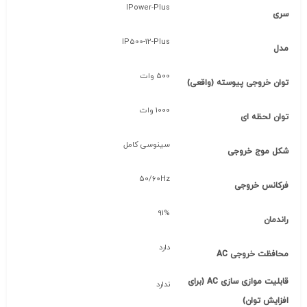
IPower-Plus
سری
IP500-12-Plus
مدل
500 وات
توان خروجی پیوسته (واقعی)
1000 وات
توان لحظه ای
سینوسی کامل
شکل موج خروجی
50/60Hz
فرکانس خروجی
91%
راندمان
دارد
محافظت خروجی AC
قابلیت موازی سازی AC (برای
ندارد
افزایش توان)