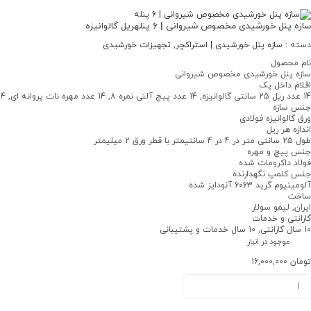
سازه پنل خورشیدی مخصوص شیروانی | 6 پنله
ریل گالوانیزه
دسته :
سازه پنل خورشیدی | استراکچر
,
تجهیزات خورشیدی
نام محصول
سازه پنل خورشیدی مخصوص شیروانی
اقلام داخل پک
14 عدد ریل 25 سانتی گالوانیزه, 14 عدد پیچ آلنی نمره 8, 14 عدد مهره نات پروانه ای, 24 عدد پیچ مخصوص شیروانی
جنس سازه
ورق گالوانیزه فولادی
اندازه هر ریل
طول 25 سانتی متر در 4 در 4 سانتیمتر با قطر ورق 2 میلیمتر
جنس پیچ و مهره
فولاد داکرومات شده
جنس کلمپ نگهدارنده
آلومینیوم گرید 6063 آنودایز شده
ساخت
ایران, لیمو سولار
گارانتی و خدمات
10 سال گارانتی, 10 سال خدمات و پشتیبانی
موجود در انبار
تومان
16,000,000