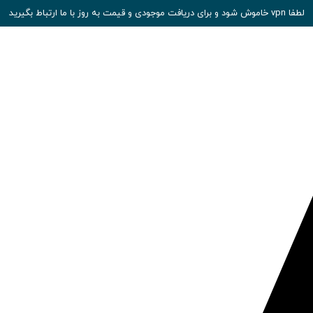
لطفا vpn خاموش شود و برای دریافت موجودی و قیمت به روز با ما ارتباط بگیرید