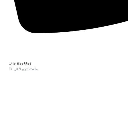
5009901
0912
ساعت کاری 9 الی 17