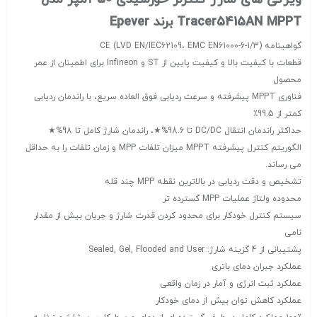
Tracer5415AN MPPT برند Epever
گواهینامه CE (LVD EN/IEC62109، EMC EN61000-6-1/3)
قطعات با کیفیت بالا و کیفیت پایین از ST و Infineon برای اطمینان از عمر
محصول
فناوری MPPT پیشرفته و سرعت ردیابی فوق العاده سریع، با راندمان ردیابی
کمتر از 99.5٪
حداکثر راندمان انتقال DC/DC تا 98.6%★، راندمان شارژ کامل تا 98%★
الگوریتم کنترل پیشرفته MPPT میزان تلفات MPP و زمان تلفات را به حداقل
می رساند.
تشخیص و دقت ردیابی در بالاترین نقطه MPP چند قله
محدوده ولتاژ عملیات MPP گسترده تر
سیستم کنترل خودکار برای محدود کردن قدرت شارژ و جریان بیش از مقدار
نامی
پشتیبانی از 4 گزینه شارژ: Sealed, Gel, Flooded and User
عملکرد جبران دمای باتری
عملکرد ثبت انرژی و آمار در زمان واقعی
عملکرد کاهش توان بیش از دمای خودکار