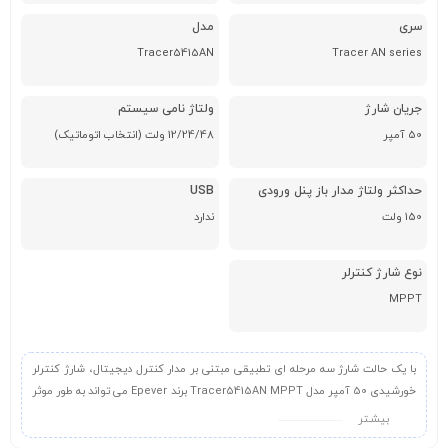
سری
مدل
Tracer5415AN
Tracer AN series
جریان شارژ
ولتاژ نامی سیستم
50 آمپر
12/24/48 ولت (انتخاب اتوماتیک)
حداکثر ولتاژ مدار باز پنل ورودی
USB
150 ولت
ندارد
نوع شارژ کنترلر
MPPT
با یک حالت شارژ سه مرحله ای تطبیقی ​​مبتنی بر مدار کنترل دیجیتال، شارژ کنترلر
خورشیدی 50 آمپر مدل Tracer5415AN MPPT برند Epever می تواند به طور موثر
عمر باتری را افزایش دهد و عملکرد سیستم را به میزان قابل توجهی بهبود بخشد.
بیشـتر