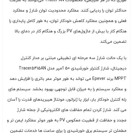
طوری که در هر شرایطی، محصولات Tracer AN می‌توانند به سرعت
حداکثر توان را ردیابی کنند.
عملکرد محدودیت توان شارژ و عملکرد
فعلی و همچنین عملکرد کاهش خودکار توان، به طور کامل پایداری را
هنگام کار با بیش از ماژول‌های PV بزرگ و هنگام کار در دمای بالا
تضمین می‌کند.
با یک حالت شارژ سه مرحله ای تطبیقی ​​مبتنی بر مدار کنترل
دیجیتال، شارژ کنترلر خورشیدی 50 آمپر مدل Tracer5415AN
MPPT برند Epever می تواند به طور موثر عمر باتری را افزایش دهد
و عملکرد سیستم را به میزان قابل توجهی بهبود بخشد. سیستم های
رله کنترل خودکار بار، ابزار یا ژنراتور، مونتاژ هیبریدهای قدرت را آسان
می کند. شارژ کردن تمام حفاظت های الکترونیکی از جمله شارژ
مجدد و حفاظت از قطبیت معکوس PV به طور موثر عملکرد ایمن تر و
مطمئن تر سیستم برق خورشیدی را برای ساعت ها خدمات تضمین