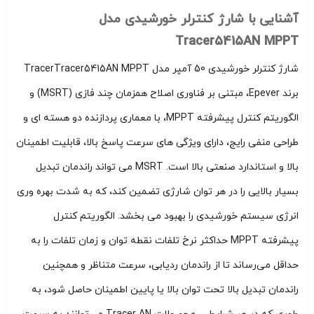
آشنایی با شارژ کنترلر خورشیدی مدل
Tracer5415AN MPPT
شارژ کنترلر خورشیدی 50 آمپر مدل TracerTracer5415AN MPPT
برند Epever، مبتنی بر فناوری اصلاح همزمان چند فازی (MSRT) و
الگوریتم کنترل پیشرفته MPPT، با معماری پردازنده دو هسته ای و
طراحی منفی رایج، دارای ویژگی های سرعت پاسخ بالا، قابلیت اطمینان
بالا و استاندارد صنعتی بالا است.
MSRT می تواند راندمان تبدیل
بسیار بالایی را در هر توان شارژی تضمین کند، که به شدت بهره وری
انرژی سیستم خورشیدی را بهبود می بخشد.
الگوریتم کنترل
پیشرفته MPPT حداکثر نرخ تلفات نقطه توان و زمان تلفات را به
حداقل می‌رساند تا از راندمان ردیابی، سرعت متناظر و همچنین
راندمان تبدیل بالا تحت توان بالا یا پایین اطمینان حاصل شود، به