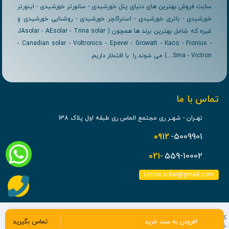
سایت فروش بهترین های دنیای پنل خورشیدی - سانورتر خورشیدی - اینورتر
خورشیدی - باتری خورشیدی - استراکچر خورشیدی - روشنایی خورشیدی و
غیره که شامل بهترین برند ها همچون ( JAsolar - AEsolar - Trina solar
- Canadian solar - Voltronics - Epever - Growatt - Kaco - Fronius -
Sma - Victron....) می شوند را با افتخار داریم.
تماس با ما
تهــران - شهــر ری مجتمع الماس ری طبقه اول پلاک 138
0912
-5009901
021-
559-10002
Limoo.solar@gmail.com
کلیه حقوق مادی و معنوی برای این سایت محفوظ می باشد و هرگونه کپی برداری
تماس بگیرید
افزودن به سبد خرید
شامل پیگرد قانونی می باشد.