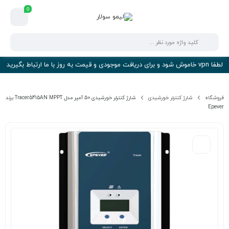
0
لطفا vpn خاموش شود و برای دریافت موجودی و قیمت به روز با ما ارتباط بگیرید
فروشگاه
شارژ کنترلر خورشیدی
شارژ کنترلر خورشیدی 50 آمپر مدل Tracer5415AN MPPT برند
Epever