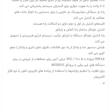
100٪ عملکرد کامل در طیف گسترده ای از دمای محیط کار بین شارژ و تخلیه
تا 8 واحد را به صورت موازی برای گسترش سیستم پشتیبانی می کند.
رله بار سیگنال سوئیچینگ بار خارجی را برای دستیابی به انواع حالت های
عملکرد بار کنترل می کند
کلیدهای کنترل بار اول و دوم دارای دو کنتاکت رله هستند
کنترل خودکار ساختار رله کمکی و ژنراتور
رله کنترل خودکار دستگاه یا ژنراتور ترکیب سیستم انرژی هیبریدی را تسهیل
می کند.
طراحی سنسور دما و ولتاژ از راه دور اطلاعات دقیق دمای باتری و ولتاژ را جمع
آوری می کند
RS485 ایزوله با 5 VDC / 200 میلی آمپر برای محافظت از خروجی در برابر
دستگاه های غیر برقی با پروتکل MODBUS.
برای نظارت یا تنظیم پارامترها با استفاده از برنامه های کاربردی تلفن یا نرم افزار
کامپیوتر
و…