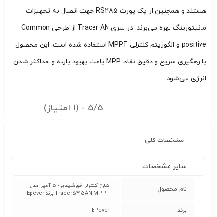
هستند و همچنین از یک پورت RS485 جهت اتصال به تجهیزات
مانیتورینگ بهره می‌برند. در سری Tracer AN از طراحی Common
positive و الگوریتم کنترلی MPPT استفاده شده است. این محصول
با رهگیری سریع و دقیق نقاط MPP باعث بهبود بازده و حداکثر شدن
انرژی می‌شود.
5/5 - (1 امتیاز)
مشخصات کلی
سایر مشخصات
شارژ کنترلر خورشیدی 50 آمپر مدل
نام محصول
Tracer5415AN MPPT برند Epever
برند
EPever