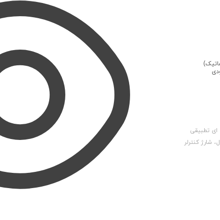
ودی
ی تطبیقی ​​
، شارژ کنترلر
80 آمپر مدل Tracer8415AN
Ep می تواند به طور موثر عمر
رد سیستم را به
شد.