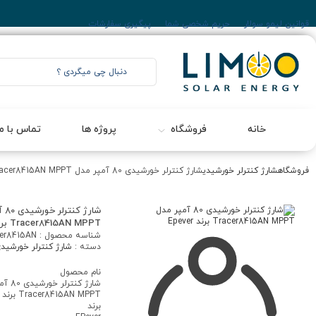
قوانین لیمو سولار
حریم شخصی شما
پیگیری سفارشات
خانه
فروشگاه
پروژه ها
تماس با ما
فروشگاه
شارژ کنترلر خورشیدی
شارژ کنترلر خورشیدی 80 آمپر مدل Tracer8415AN MPPT برند Epever
شارژ 
Tracer8415AN MPPT برند Epever
شناسه محصول :
er8415AN
دسته :
شارژ کنترلر خورشید
نام محصول
شارژ کنتر
Tracer8415AN MPPT برند Epever
برند