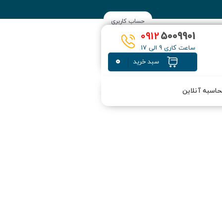
حساب کاربری
0912
5009901
ساعت کاری 9 الی 17
0
سبد خرید
اسبه آنلاین