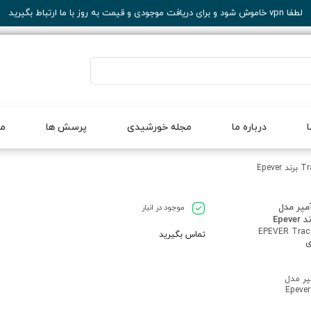
لطفا vpn خاموش شود و برای دریافت موجودی و قیمت به روز با ما ارتباط بگیرید
درباره ما
مجله خورشیدی
پرسش ها
مح
کنترلر خورشیدی 80 آمپر مدل
موجود در انبار
EPEVER Trac
تماس بگیرید
ی
لر خورشیدی 80 آمپر مدل