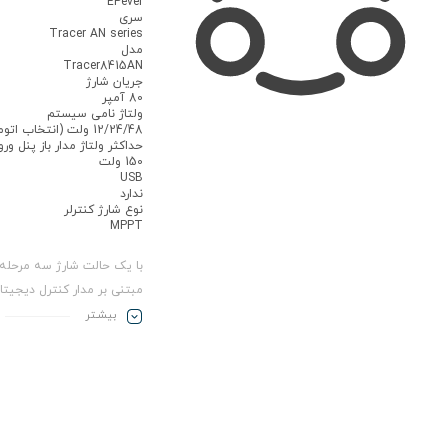
EPever
سری
Tracer AN series
مدل
Tracer8415AN
جریان شارژ
80 آمپر
ولتاژ نامی سیستم
12/24/48 ولت (انتخاب اتوماتیک)
حداکثر ولتاژ مدار باز پنل ور
150 ولت
USB
ندارد
نوع شارژ کنترلر
MPPT
با یک حالت شارژ سه مرحله ا
مبتنی بر مدار کنترل دیجیتال
خورشیدی 
بیشـتر
MPPT برند ever
باتری را افزایش دهد و عملک
میزان قابل توجهی بهبود بخ