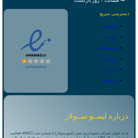
ضمانت 7 روز بازگشت
دسترسی سریع
فروشگاه
پروژه ها
محاسبه آنلاین
درباره ما
تماس با ما
پرسش ها
درباره لیمــو ســولار
ما به عنوان شرکت لیمو انرژی سبز (لیمو سولار) با شماره ثبت 484625 فعالیت
خود را در سال 1394 شروع کرده ایم و به صورت مستمر و حرفه ای تمام تلاش