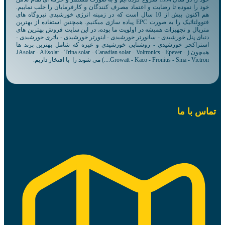
خود را نموده تا رضایت و اعتماد مصرف کنندگان و کارفرمایان را جلب نماییم.
هم اکنون بیش از 10 سال است که در زمینه انرژی خورشیدی نیروگاه های
فتوولتائیک را به صورت EPC پیاده سازی میکنیم. همچنین استفاده از بهترین
متریال و تجهیزات همیشه در اولویت ما بوده، در این سایت فروش بهترین های
دنیای پنل خورشیدی - سانورتر خورشیدی - اینورتر خورشیدی - باتری خورشیدی -
استراکچر خورشیدی - روشنایی خورشیدی و غیره که شامل بهترین برند ها
همچون ( JAsolar - AEsolar - Trina solar - Canadian solar - Voltronics - Epever -
Growatt - Kaco - Fronius - Sma - Victron....) می شوند را با افتخار داریم.
تماس با ما