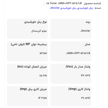
شناسه محصول :
Ja Solar JAM60D42-525/LB
دسته :
پنل خورشیدی
,
پنل خورشیدی JAsolar
برند
نوع پنل خورشیدی
JAsolar
مونو کریستال
مدل
بیشینه توان WP (توان نامی)
525w
JAM60D42-525/LB
ولتاژ مدار باز (Voc)
جریان اتصال کوتاه (Isc)
15.21A
43.73V
ولتاژ کاری (Vmp)
جریان کاری پنل (Imp)
14.35A
36.59V