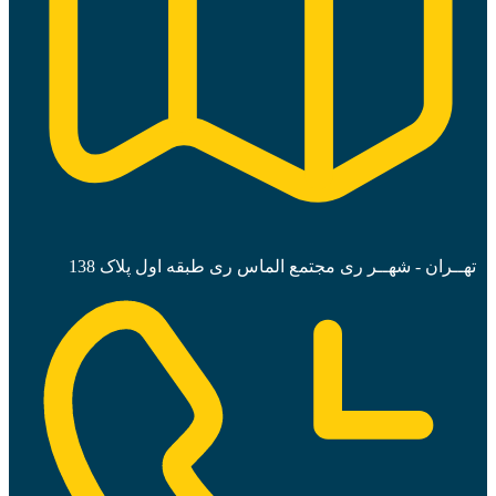
تهــران - شهــر ری مجتمع الماس ری طبقه اول پلاک 138