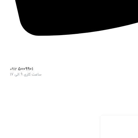
5009901
0912
ساعت کاری 9 الی 17