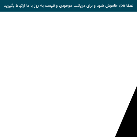
لطفا vpn خاموش شود و برای دریافت موجودی و قیمت به روز با ما ارتباط بگیرید