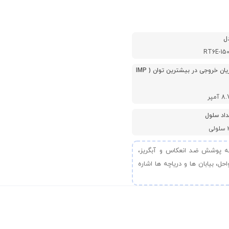
ل
RT6E-15
جریان خروجی در بیشترین توان ( IMP
 آمپر
داد سلول
ی
ونوکریستال 150w برند Restar Solar می توان به پوشش ضد انعکاس و آبگریز،
، بیابان ها و دریاچه ها اشاره