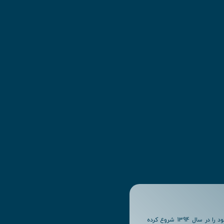
ما به عنوان شرکت لیمو انرژی سبز (لیمو سولار) با شماره ثبت 484625 فعالیت خود را در سال 1394 شروع کرده