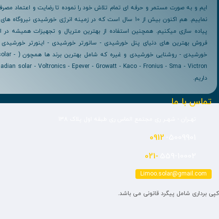
ایم و به صورت مستمر و حرفه ای تمام تلاش خود را نموده تا رضایت و اعتماد مصرف 
پیاده سازی میکنیم. همچنین استفاده از بهترین متریال و تجهیزات همیشه در او
فروش بهترین های دنیای پنل خورشیدی - سانورتر خورشیدی - اینورتر خورشیدی -
خورشیدی - روشنایی
داریم.
تماس با ما
تهــران - شهــر ری مجتمع الماس ری طبقه اول پلاک 138
0912
-5009901
021-
559-10002
Limoo.solar@gmail.com
کپی برداری شامل پیگرد قانونی می باشد.