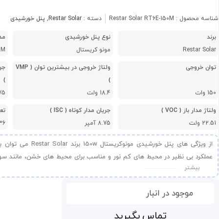
شناسه محصول :
Restar Solar RT6E-150M
دسته :
Restar Solar
,
پنل خورشیدی
برند
نوع پنل خورشیدی
مد
Restar Solar
مونو کریستال
0M
توان خروجی
ولتاژ خروجی در بیشترین توان ( VMP
)
)
150 وات
18.4 ولت
8.75
ولتاژ مدار باز ( VOC )
جریان مدار کوتاه ( ISC )
تع
22.51 ولت
8.75 آمپر
36 سلول
از ویژگی های پنل خورشیدی م
عملکرد بی نظیر در محیط های کم نور و مناسب برای محیط های خشن، مانند سواحل
بیشـتر
کرد.
موجود در انبار
تماس بگیرید