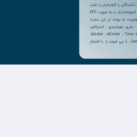
کنندگان و کارفرمایان را جلب
نماییم. هم اکنون بیش از 10 سال است که در زمینه انرژی خورشیدی نیروگاه های فتوولتائیک را به صورت EPC
لویت ما بوده، در این سایت
 باتری خورشیدی - استراکچر
 خورشیدی و غیره که شامل بهترین برند ها همچون ( JAsolar - AEsolar - Trina solar -
Canadian solar - Voltronics - Epever - Growatt - Kaco - Fronius - Sma - Victron....) می شوند را با افتخار