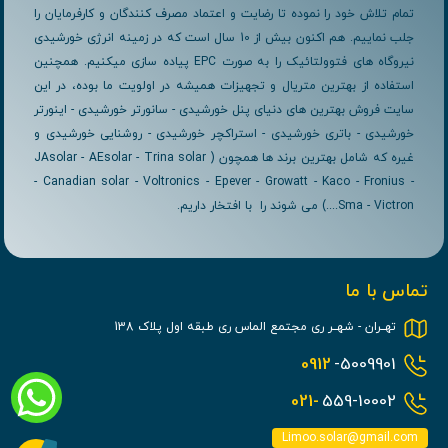
تمام تلاش خود را نموده تا رضایت و اعتماد مصرف کنندگان و کارفرمایان را
جلب نماییم. هم اکنون بیش از 10 سال است که در زمینه انرژی خورشیدی
نیروگاه های فتوولتائیک را به صورت EPC پیاده سازی میکنیم. همچنین
استفاده از بهترین متریال و تجهیزات همیشه در اولویت ما بوده، در این
سایت فروش بهترین های دنیای پنل خورشیدی - سانورتر خورشیدی - اینورتر
خورشیدی - باتری خورشیدی - استراکچر خورشیدی - روشنایی خورشیدی و
غیره که شامل بهترین برند ها همچون ( JAsolar - AEsolar - Trina solar
- Canadian solar - Voltronics - Epever - Growatt - Kaco - Fronius -
Sma - Victron....) می شوند را با افتخار داریم.
تماس با ما
تهــران - شهــر ری مجتمع الماس ری طبقه اول پلاک 138
0912
-5009901
021-
559-10002
Limoo.solar@gmail.com