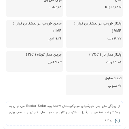
مدل
توان خروجی
RT6E-185M
185 وات
ولتاژ خروجی در بیشترین توان (
جریان خروجی در بیشترین توان (
IMP )
VMP )
19.77 ولت
9.36 آمپر
ولتاژ مدار باز ( VOC )
جریان مدار کوتاه ( ISC )
24.05 ولت
9.73 آمپر
تعداد سلول
36 سلولی
از ویژگی های پنل خورشیدی مونوکریستال 185w برند Restar Solar می توان به
پوشش ضد انعکاس و آبگریز، عملکرد بی نظیر در محیط های کم نور و مناسب برای
محیط های خشن، مانند سواحل، بیابان ها و دریاچه ها اشاره کرد.
بیشـتر