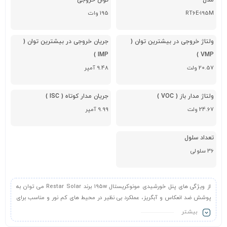
مدل
توان خروجی
RT6E-195M
195 وات
ولتاژ خروجی در بیشترین توان (
جریان خروجی در بیشترین توان (
IMP )
VMP )
20.57 ولت
9.48 آمپر
ولتاژ مدار باز ( VOC )
جریان مدار کوتاه ( ISC )
24.67 ولت
9.99 آمپر
تعداد سلول
36 سلولی
از ویژگی های پنل خورشیدی مونوکریستال 195w برند Restar Solar می توان به
پوشش ضد انعکاس و آبگریز، عملکرد بی نظیر در محیط های کم نور و مناسب برای
محیط های خشن، مانند سواحل، بیابان ها و دریاچه ها اشاره کرد.
بیشـتر