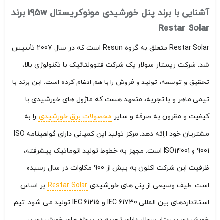
آشنایی با برند پنل خورشیدی مونوکریستال 195w برند
Restar Solar
Restar Solar متعلق به گروه Resun است که در سال 2007 تأسیس
شد. شرکت ریستار سولار یک شرکت فتوولتائیک با تکنولوژی بالا،
تحقیق و توسعه، تولید و فروش را با هم ادغام کرده است. این برند با
تیمی ماهر و با تجربه، متعهد هست که ماژول های خورشیدی با
کیفیت و مقرون به صرفه و سایر
محصولات برق خورشیدی
را به
مشتریان خود ارائه دهد. مرکز تولید این کمپانی دارای گواهینامه ISO
9001 و ISO14001 است. مجهز به خطوط تولید اتوماتیک پیشرفته،
ظرفیت این شرکت اکنون به بیش از 900 مگاوات در سال رسیده
است. طیف وسیعی از پنل های خورشیدی
Restar Solar
بر اساس
استانداردهای بین المللی IEC 61730 و IEC 61215 تولید می شود. تیم
خورشیدی ریستار سولار دارای تجربه در پروژه های خورشیدی بر