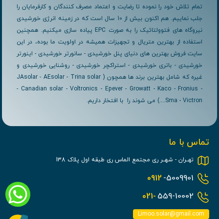
تمام تلاش خود را نموده تا رضایت و اعتماد مصرف کنندگان و کارفرمایان را
جلب نماییم. هم اکنون بیش از 10 سال است که در زمینه انرژی خورشیدی
نیروگاه های فتوولتائیک را به صورت EPC پیاده سازی میکنیم. همچنین
استفاده از بهترین متریال و تجهیزات همیشه در اولویت ما بوده، در این
سایت فروش بهترین های دنیای پنل خورشیدی - سانورتر خورشیدی - اینورتر
خورشیدی - باتری خورشیدی - استراکچر خورشیدی - روشنایی خورشیدی و
غیره که شامل بهترین برند ها همچون ( JAsolar - AEsolar - Trina solar
- Canadian solar - Voltronics - Epever - Growatt - Kaco - Fronius -
Sma - Victron....) می شوند را با افتخار داریم.
تماس با ما
تهــران - شهــر ری مجتمع الماس ری طبقه اول پلاک 138
0912
-5009901
021-
559-10002
Limoo.solar@gmail.com