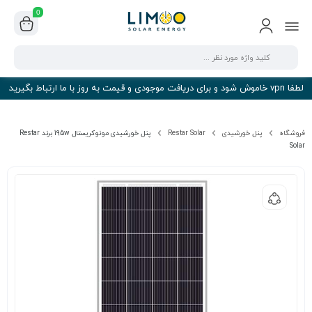
0
لطفا vpn خاموش شود و برای دریافت موجودی و قیمت به روز با ما ارتباط بگیرید
فروشگاه
پنل خورشیدی
Restar Solar
پنل خورشیدی مونوکریستال 195w برند Restar
Solar