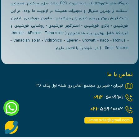
نیروگاه های فتوولتائیک را به صورت EPC پیاده سازی میکنیم. همچنین
استفاده از بهترین متریال و تجهیزات همیشه در اولویت ما بوده، در این
سایت فروش بهترین های دنیای پنل خورشیدی - سانورتر خورشیدی - اینورتر
خورشیدی - باتری خورشیدی - استراکچر خورشیدی - روشنایی خورشیدی و
غیره که شامل بهترین برند ها همچون ( JAsolar - AEsolar - Trina solar
- Canadian solar - Voltronics - Epever - Growatt - Kaco - Fronius -
Sma - Victron....) می شوند را با افتخار داریم.
تماس با ما
تهــران - شهــر ری مجتمع الماس ری طبقه اول پلاک 138
0912
-5009901
021-
559-10002
Limoo.solar@gmail.com