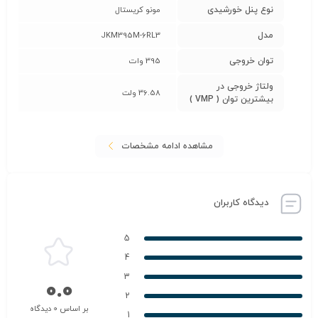
نوع پنل خورشیدی
مونو کریستال
مدل
JKM395M-6RL3
توان خروجی
395 وات
ولتاژ خروجی در
36.58 ولت
بیشترین توان ( VMP )
مشاهده ادامه مشخصات
دیدگاه کاربران
5
4
3
0.0
2
بر اساس 0 دیدگاه
1