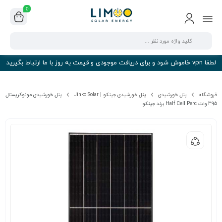
0
لطفا vpn خاموش شود و برای دریافت موجودی و قیمت به روز با ما ارتباط بگیرید
فروشگاه
پنل خورشیدی
پنل خورشیدی جینکو | Jinko Solar
پنل خورشیدی مونوکریستال
395 وات Half Cell Perc برند جینکو