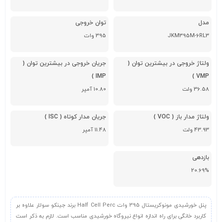
مدل
توان خروجی
JKM395M-6RL3
395 وات
ولتاژ خروجی در بیشترین توان (
جریان خروجی در بیشترین توان (
IMP )
VMP )
36.58 ولت
10.80 آمپر
ولتاژ مدار باز ( VOC )
جریان مدار کوتاه ( ISC )
43.93 ولت
11.48 آمپر
بازدهی
20.69%
پنل خورشیدی مونوکریستال 395 وات Half Cell Perc برند جینکو سولار علاوه بر
کاربرد خانگی برای راه اندازه انواع نیروگاه خورشیدی مناسب است. لازم به ذکر است