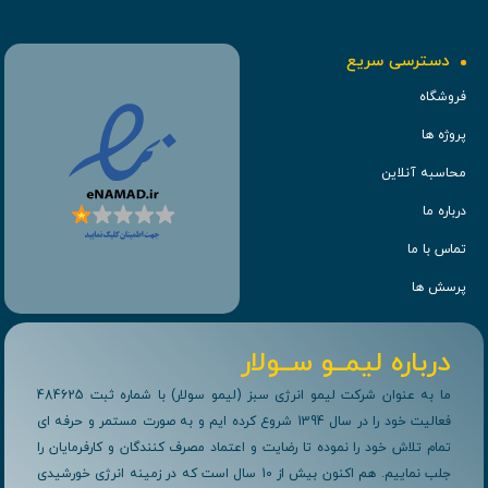
دسترسی سریع
فروشگاه
پروژه ها
محاسبه آنلاین
درباره ما
تماس با ما
پرسش ها
درباره لیمــو ســولار
ما به عنوان شرکت لیمو انرژی سبز (لیمو سولار) با شماره ثبت 484625
فعالیت خود را در سال 1394 شروع کرده ایم و به صورت مستمر و حرفه ای
تمام تلاش خود را نموده تا رضایت و اعتماد مصرف کنندگان و کارفرمایان را
جلب نماییم. هم اکنون بیش از 10 سال است که در زمینه انرژی خورشیدی