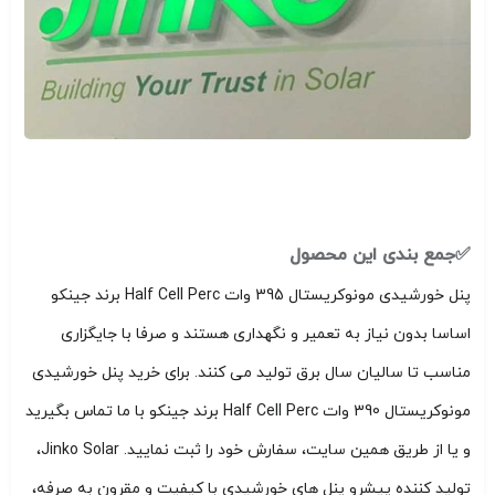
✅جمع بندی این محصول
پنل خورشیدی مونوکریستال 395 وات Half Cell Perc برند جینکو
اساسا بدون نیاز به تعمیر و نگهداری هستند و صرفا با جایگزاری
مناسب تا سالیان سال برق تولید می کنند. برای خرید پنل خورشیدی
مونوکریستال 390 وات Half Cell Perc برند جینکو با ما تماس بگیرید
و یا از طریق همین سایت، سفارش خود را ثبت نمایید. Jinko Solar،
تولید کننده پیشرو پنل های خورشیدی با کیفیت و مقرون به صرفه،