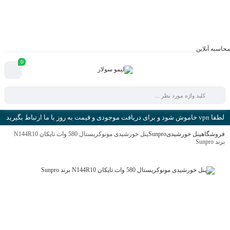
محاسبه آنلاین
0
لطفا vpn خاموش شود و برای دریافت موجودی و قیمت به روز با ما ارتباط بگیرید
فروشگاه
پنل خورشیدی
Sunpro
پنل خورشیدی مونوکریستال 580 وات تاپکان N144R10
برند Sunpro