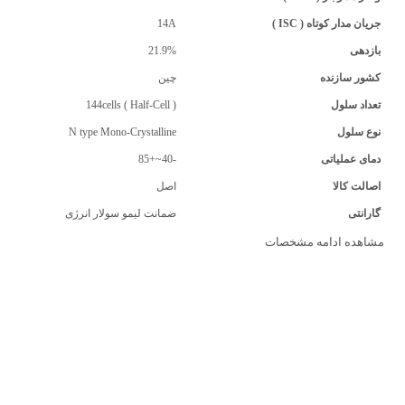
جریان مدار کوتاه ( ISC )
14A
بازدهی
21.9%
کشور سازنده
چین
تعداد سلول
144cells ( Half-Cell )
نوع سلول
N type Mono-Crystalline
دمای عملیاتی
-40~+85
اصالت کالا
اصل
گارانتی
ضمانت لیمو سولار انرژی
مشاهده ادامه مشخصات