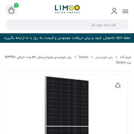
0
لطفا vpn خاموش شود و برای دریافت موجودی و قیمت به روز با ما ارتباط بگیرید
فروشگاه
پنل خورشیدی
Sunpro
پنل خورشیدی مونوکریستال 590 وات تاپکان N144R10
برند Sunpro