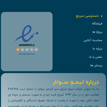
دسترسی سریع
فروشگاه
پروژه ها
محاسبه آنلاین
درباره ما
تماس با ما
پرسش ها
درباره لیمــو ســولار
ما به عنوان شرکت لیمو انرژی سبز (لیمو سولار) با شماره ثبت 484625
فعالیت خود را در سال 1394 شروع کرده ایم و به صورت مستمر و حرفه ای
تمام تلاش خود را نموده تا رضایت و اعتماد مصرف کنندگان و کارفرمایان را
جلب نماییم. هم اکنون بیش از 10 سال است که در زمینه انرژی خورشیدی