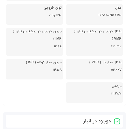
مدل
توان خروجی
SP590-N144R10
590 وات
ولتاژ خروجی در بیشترین توان (
جریان خروجی در بیشترین توان (
IMP )
VMP )
13.6A
43.39V
ولتاژ مدار باز ( VOC )
جریان مدار کوتاه ( ISC )
14.16A
52.28V
بازدهی
22.28%
موجود در انبار