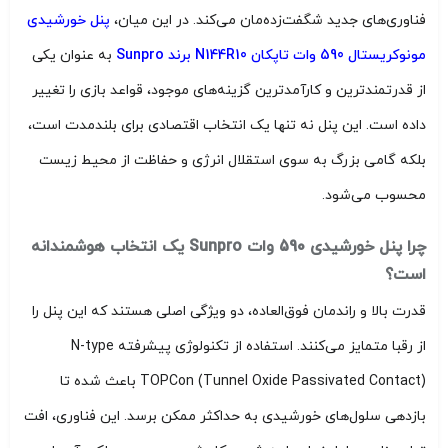
فناوری‌های جدید شگفت‌زده‌مان می‌کند. در این میان،
پنل خورشیدی
مونوکریستال 590 وات تاپکان N144R10 برند Sunpro
به عنوان یکی
از قدرتمندترین و کارآمدترین گزینه‌های موجود، قواعد بازی را تغییر
داده است. این پنل نه تنها یک انتخاب اقتصادی برای بلندمدت است،
بلکه گامی بزرگ به سوی استقلال انرژی و حفاظت از محیط زیست
محسوب می‌شود.
چرا پنل خورشیدی 590 وات Sunpro یک انتخاب هوشمندانه
است؟
قدرت بالا و راندمان فوق‌العاده، دو ویژگی اصلی هستند که این پنل را
از رقبا متمایز می‌کنند. استفاده از تکنولوژی پیشرفته N-type
TOPCon (Tunnel Oxide Passivated Contact) باعث شده تا
بازدهی سلول‌های خورشیدی به حداکثر ممکن برسد. این فناوری، افت