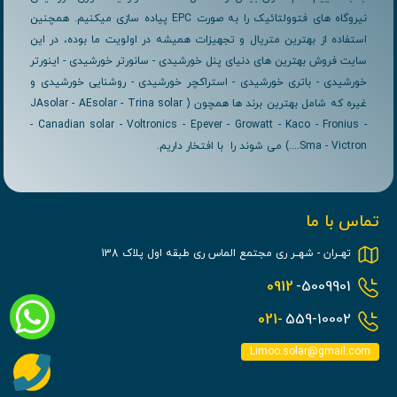
نیروگاه های فتوولتائیک را به صورت EPC پیاده سازی میکنیم. همچنین
استفاده از بهترین متریال و تجهیزات همیشه در اولویت ما بوده، در این
سایت فروش بهترین های دنیای پنل خورشیدی - سانورتر خورشیدی - اینورتر
خورشیدی - باتری خورشیدی - استراکچر خورشیدی - روشنایی خورشیدی و
غیره که شامل بهترین برند ها همچون ( JAsolar - AEsolar - Trina solar
- Canadian solar - Voltronics - Epever - Growatt - Kaco - Fronius -
Sma - Victron....) می شوند را با افتخار داریم.
تماس با ما
تهــران - شهــر ری مجتمع الماس ری طبقه اول پلاک 138
0912
-5009901
021-
559-10002
Limoo.solar@gmail.com