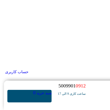
حساب کاربری
5009901
0912
0
سبد خرید
ساعت کاری 9 الی 17