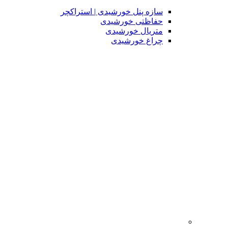
سازه پنل خورشیدی | استراکچر
حفاظتی خورشیدی
متریال خورشیدی
چراغ خورشیدی