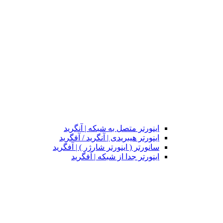
اینورتر متصل به شبکه | آنگرید
اینورتر هیبریدی | آنگرید / آفگرید
سانورتر ( اینورتر شارژر ) | آفگرید
اینورتر جدا از شبکه | آفگرید