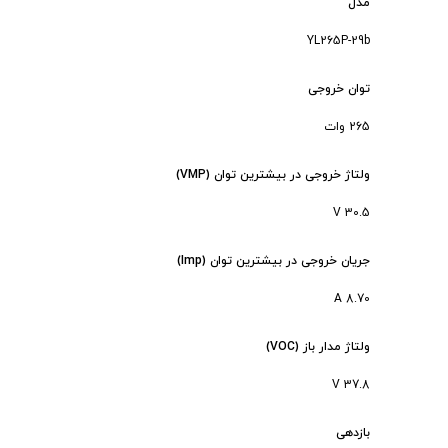
مدل
YL265P-29b
توان خروجی
265 وات
ولتاژ خروجی در بیشترین توان (VMP)
30.5 V
جریان خروجی در بیشترین توان (Imp)
8.70 A
ولتاژ مدار باز (VOC)
37.8 V
بازدهی