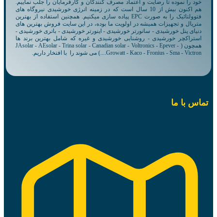
خود را نموده تا رضایت و اعتماد مصرف کنندگان و کارفرمایان را جلب نماییم.
هم اکنون بیش از 10 سال است که در زمینه انرژی خورشیدی نیروگاه های
فتوولتائیک را به صورت EPC پیاده سازی میکنیم. همچنین استفاده از بهترین
متریال و تجهیزات همیشه در اولویت ما بوده، در این سایت فروش بهترین های
دنیای پنل خورشیدی - سانورتر خورشیدی - اینورتر خورشیدی - باتری خورشیدی -
استراکچر خورشیدی - روشنایی خورشیدی و غیره که شامل بهترین برند ها
همچون ( JAsolar - AEsolar - Trina solar - Canadian solar - Voltronics - Epever -
Growatt - Kaco - Fronius - Sma - Victron....) می شوند را با افتخار داریم.
تماس با ما