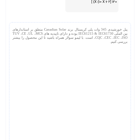
120 [2 X (10 X 6) ]
پنل خورشیدی 345 وات پلی کریستال برند Canadian Solar منطق بر استاندارهای
بین الملی IEC61215 & IEC61730 بوده و دارای تاییدیه های TUV ،CE ،UL ،MCS
،CQC ،CEC ،IEC ،ISO است. با لیمو سولار همراه باشید تا این محصول را بیشتر
بررسی کنیم.