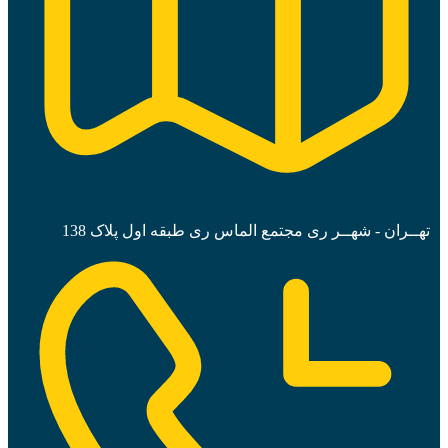
تهــران - شهــر ری مجتمع الماس ری طبقه اول پلاک 138