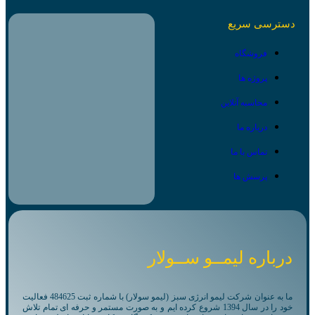
دسترسی سریع
فروشگاه
پروژه ها
محاسبه آنلاین
درباره ما
تماس با ما
پرسش ها
درباره لیمــو ســولار
ما به عنوان شرکت لیمو انرژی سبز (لیمو سولار) با شماره ثبت 484625 فعالیت
خود را در سال 1394 شروع کرده ایم و به صورت مستمر و حرفه ای تمام تلاش