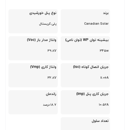
برند
نوع پنل خورشیدی
Canadian Solar
پلی کریستال
بیشینه توان WP (توان نامی)
ولتاژ مدار باز (Voc)
39.8V
345w
جریان اتصال کوتاه (Isc)
ولتاژ کاری (Vmp)
32.8V
11.06A
جریان کاری پنل (Imp)
راندمان
10.52A
18.7 درصد
تعداد سلول