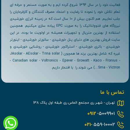
فعالیت خود را در سال 1394 شروع کرده ایم و به صورت مستمر و حرفه ای
تمام تلاش خود را نموده تا رضایت و اعتماد مصرف کنندگان و کارفرمایان را
جلب نماییم. هم اکنون بیش از 10 سال است که در زمینه انرژی خورشیدی
نیروگاه های فتوولتائیک را به صورت EPC پیاده سازی میکنیم. همچنین
استفاده از بهترین متریال و تجهیزات همیشه در اولویت ما بوده، در این
سایت فروش بهترین های دنیای پنل خورشیدی - سانورتر خورشیدی - اینورتر
خورشیدی - باتری خورشیدی - استراکچر خورشیدی - روشنایی خورشیدی و
غیره که شامل بهترین برند ها همچون ( JAsolar - AEsolar - Trina solar
- Canadian solar - Voltronics - Epever - Growatt - Kaco - Fronius -
Sma - Victron....) می شوند را با افتخار داریم.
تماس با ما
تهــران - شهــر ری مجتمع الماس ری طبقه اول پلاک 138
0912
-5009901
021-
559-10002