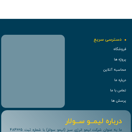
دسترسی سریع
فروشگاه
پروژه ها
محاسبه آنلاین
درباره ما
تماس با ما
پرسش ها
درباره لیمــو ســولار
ما به عنوان شرکت لیمو انرژی سبز (لیمو سولار) با شماره ثبت 484625