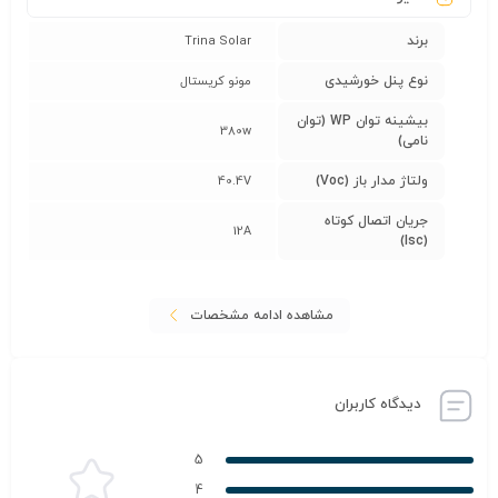
برند
Trina Solar
نوع پنل خورشیدی
مونو کریستال
بیشینه توان WP (توان
380w
نامی)
ولتاژ مدار باز (Voc)
40.4V
جریان اتصال کوتاه
12A
(Isc)
مشاهده ادامه مشخصات
دیدگاه کاربران
5
4