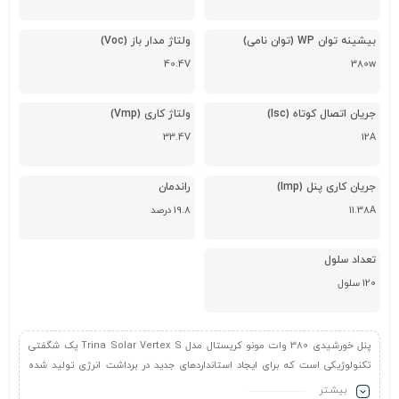
بیشینه توان WP (توان نامی)
ولتاژ مدار باز (Voc)
40.4V
380w
جریان اتصال کوتاه (Isc)
ولتاژ کاری (Vmp)
33.4V
12A
جریان کاری پنل (Imp)
راندمان
11.38A
19.8 درصد
تعداد سلول
120 سلول
پنل خورشیدی 380 وات مونو کریستال مدل Trina Solar Vertex S یک شگفتی
تکنولوژیکی است که برای ایجاد استانداردهای جدید در برداشت انرژی تولید شده
است. این محصول طراحی شده توسط ترینا سولار، یک رهبر مشهور جهان در بخش
بیشـتر