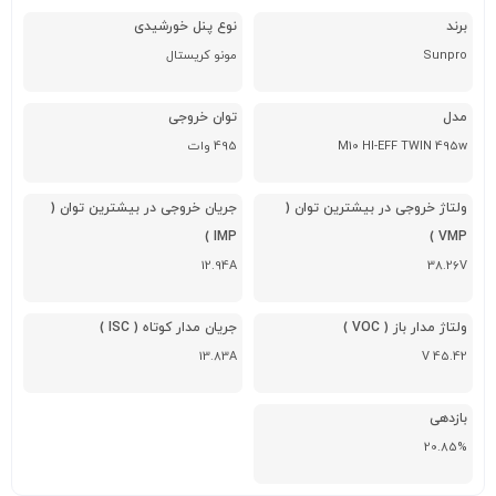
برند
نوع پنل خورشیدی
Sunpro
مونو کریستال
مدل
توان خروجی
M10 HI-EFF TWIN 495w
495 وات
ولتاژ خروجی در بیشترین توان (
جریان خروجی در بیشترین توان (
IMP )
VMP )
12.94A
38.26V
ولتاژ مدار باز ( VOC )
جریان مدار کوتاه ( ISC )
13.83A
45.42 V
بازدهی
20.85%