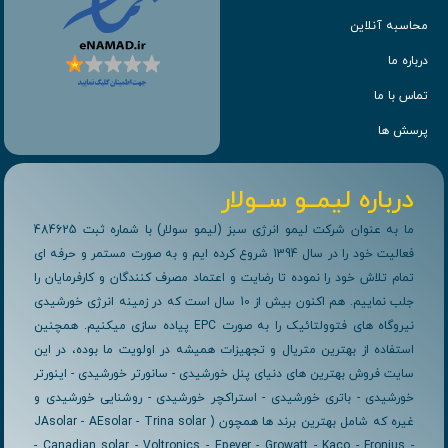
محاسبه آنلاین
درباره ما
تماس با ما
پرسش ها
درباره لیمــو ســولار
ما به عنوان شرکت لیمو انرژی سبز (لیمو سولار) با شماره ثبت 484625
فعالیت خود را در سال 1394 شروع کرده ایم و به صورت مستمر و حرفه ای
تمام تلاش خود را نموده تا رضایت و اعتماد مصرف کنندگان و کارفرمایان را
جلب نماییم. هم اکنون بیش از 10 سال است که در زمینه انرژی خورشیدی
نیروگاه های فتوولتائیک را به صورت EPC پیاده سازی میکنیم. همچنین
استفاده از بهترین متریال و تجهیزات همیشه در اولویت ما بوده، در این
سایت فروش بهترین های دنیای پنل خورشیدی - سانورتر خورشیدی - اینورتر
خورشیدی - باتری خورشیدی - استراکچر خورشیدی - روشنایی خورشیدی و
غیره که شامل بهترین برند ها همچون ( JAsolar - AEsolar - Trina solar
- Canadian solar - Voltronics - Epever - Growatt - Kaco - Fronius -