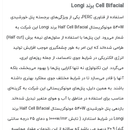
Cell Bifacial برند Longi
استفاده از فناوری PERC، یکی از ویژگی‌های برجسته پنل خورشیدی
540W مونوکریستال Half Cell Bifacial برند Longi این شرکت به
شمار می‌رود. این پنل‌ها با استفاده از سلول‌های نیمه برش (Half cut)
طراحی شده‌اند که این امر به طور چشمگیری موجب افزایش تولید
انرژی الکتریکی در شرایط جوی نامساعد، از جمله روزهای ابری،
می‌گردد. این تکنولوژی نه تنها کارایی پنل‌ها را بهبود می‌بخشد، بلکه
آنها را قادر می‌سازد تا در شرایط مختلف جوی عملکرد بهتری داشته
باشند. به همین دلیل، پنل‌های مونوکریستالی این شرکت به گزینه‌ای
مناسب برای استفاده در مناطق با آب و هوای متغیر تبدیل شده‌اند.
بازدهی پنل خورشیدی 540W مونوکریستال Half Cell Bifacial برند
Longi در شرایط استادارد ( تابش 1000w/m2 و دمای 25 درجه سانتی
گراد) 20.9 درصد می باشد که سالانه از این راندمان، مقدار محاسبه