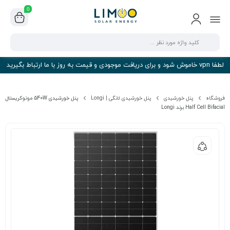
0
لطفا vpn خاموش شود و برای دریافت موجودی و قیمت به روز با ما ارتباط بگیرید
فروشگاه
پنل خورشیدی
پنل خورشیدی لانگی | Longi
پنل خورشیدی 540W مونوکریستال
Half Cell Bifacial برند Longi