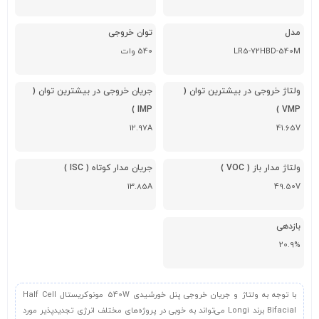
مدل
توان خروجی
LR5-72HBD-540M
540 وات
ولتاژ خروجی در بیشترین توان (
جریان خروجی در بیشترین توان (
IMP )
VMP )
12.97A
41.65V
ولتاژ مدار باز ( VOC )
جریان مدار کوتاه ( ISC )
13.85A
49.50V
بازدهی
20.9%
با توجه به ولتاژ و جریان خروجی پنل خورشیدی 540W مونوکریستال Half Cell
Bifacial برند Longi می‌تواند به خوبی در پروژه‌های مختلف انرژی تجدیدپذیر مورد