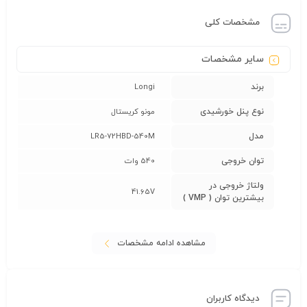
مشخصات کلی
سایر مشخصات
برند
Longi
نوع پنل خورشیدی
مونو کریستال
مدل
LR5-72HBD-540M
توان خروجی
540 وات
ولتاژ خروجی در
41.65V
بیشترین توان ( VMP )
مشاهده ادامه مشخصات
دیدگاه کاربران