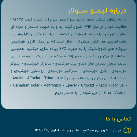
درباره لیمــو ســولار
ما به عنوان شرکت لیمو انرژی سبز (لیمو سولار) با شماره ثبت 484625
فعالیت خود را در سال 1394 شروع کرده ایم و به صورت مستمر و حرفه ای
تمام تلاش خود را نموده تا رضایت و اعتماد مصرف کنندگان و کارفرمایان را
جلب نماییم. هم اکنون بیش از 10 سال است که در زمینه انرژی خورشیدی
نیروگاه های فتوولتائیک را به صورت EPC پیاده سازی میکنیم. همچنین
استفاده از بهترین متریال و تجهیزات همیشه در اولویت ما بوده، در این
سایت فروش بهترین های دنیای پنل خورشیدی - سانورتر خورشیدی - اینورتر
خورشیدی - باتری خورشیدی - استراکچر خورشیدی - روشنایی خورشیدی و
غیره که شامل بهترین برند ها همچون ( JAsolar - AEsolar - Trina solar
- Canadian solar - Voltronics - Epever - Growatt - Kaco - Fronius -
Sma - Victron....) می شوند را با افتخار داریم.
تماس با ما
تهــران - شهــر ری مجتمع الماس ری طبقه اول پلاک 138