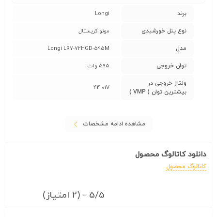
برند
Longi
نوع پنل خورشیدی
مونو کریستال
مدل
Longi LR7-72HGD-595M
توان خروجی
595 وات
ولتاژ خروجی در
44.01V
بیشترین توان ( VMP )
مشاهده ادامه مشخصات
دانلود کاتالوگ محصول
کاتالوگ محصول
5/5 - (2 امتیاز)