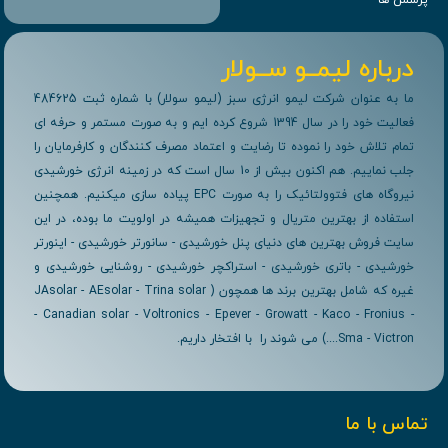
پرسش ها
درباره لیمــو ســولار
ما به عنوان شرکت لیمو انرژی سبز (لیمو سولار) با شماره ثبت 484625
فعالیت خود را در سال 1394 شروع کرده ایم و به صورت مستمر و حرفه ای
تمام تلاش خود را نموده تا رضایت و اعتماد مصرف کنندگان و کارفرمایان را
جلب نماییم. هم اکنون بیش از 10 سال است که در زمینه انرژی خورشیدی
نیروگاه های فتوولتائیک را به صورت EPC پیاده سازی میکنیم. همچنین
استفاده از بهترین متریال و تجهیزات همیشه در اولویت ما بوده، در این
سایت فروش بهترین های دنیای پنل خورشیدی - سانورتر خورشیدی - اینورتر
خورشیدی - باتری خورشیدی - استراکچر خورشیدی - روشنایی خورشیدی و
غیره که شامل بهترین برند ها همچون ( JAsolar - AEsolar - Trina solar
- Canadian solar - Voltronics - Epever - Growatt - Kaco - Fronius -
Sma - Victron....) می شوند را با افتخار داریم.
تماس با ما