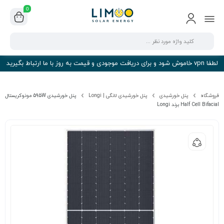
0
لطفا vpn خاموش شود و برای دریافت موجودی و قیمت به روز با ما ارتباط بگیرید
فروشگاه
پنل خورشیدی
پنل خورشیدی لانگی | Longi
پنل خورشیدی 595W مونوکریستال
Half Cell Bifacial برند Longi