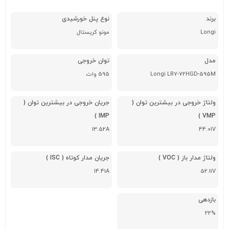
برند
نوع پنل خورشیدی
Longi
مونو کریستال
مدل
توان خروجی
Longi LR7-72HGD-595M
595 وات
ولتاژ خروجی در بیشترین توان (
جریان خروجی در بیشترین توان (
IMP )
VMP )
13.52A
44.01V
ولتاژ مدار باز ( VOC )
جریان مدار کوتاه ( ISC )
14.41A
52.11V
بازدهی
22%