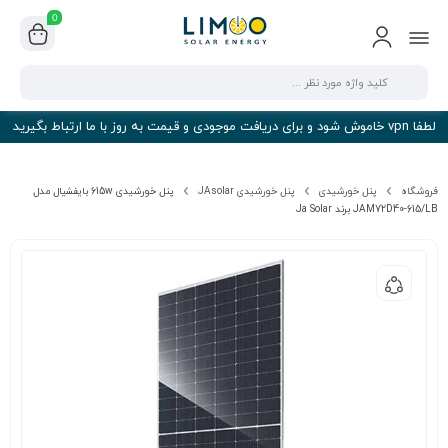
0
لطفا vpn خاموش شود و برای دریافت موجودی و قیمت به روز با ما ارتباط بگیرید
فروشگاه
پنل خورشیدی
پنل خورشیدی JAsolar
پنل خورشیدی 615w بایفشیال مدل
JAM72D40-615/LB برند Ja Solar