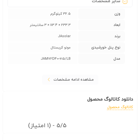
سایر مشخصات
وزن
32.5 کیلوگرم
ابعاد
233.3 × 113.4 × 3 سانتیمتر
برند
JAsolar
نوع پنل خورشیدی
مونو کریستال
مدل
JAM72D40-615/LB
مشاهده ادامه مشخصات
دانلود کاتالوگ محصول
کاتالوگ محصول
5/5 - (1 امتیاز)