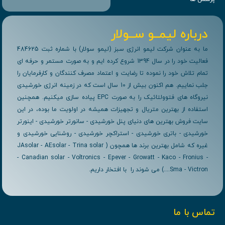
درباره لیمــو ســولار
ما به عنوان شرکت لیمو انرژی سبز (لیمو سولار) با شماره ثبت 484625
فعالیت خود را در سال 1394 شروع کرده ایم و به صورت مستمر و حرفه ای
تمام تلاش خود را نموده تا رضایت و اعتماد مصرف کنندگان و کارفرمایان را
جلب نماییم. هم اکنون بیش از 10 سال است که در زمینه انرژی خورشیدی
نیروگاه های فتوولتائیک را به صورت EPC پیاده سازی میکنیم. همچنین
استفاده از بهترین متریال و تجهیزات همیشه در اولویت ما بوده، در این
سایت فروش بهترین های دنیای پنل خورشیدی - سانورتر خورشیدی - اینورتر
خورشیدی - باتری خورشیدی - استراکچر خورشیدی - روشنایی خورشیدی و
غیره که شامل بهترین برند ها همچون ( JAsolar - AEsolar - Trina solar
- Canadian solar - Voltronics - Epever - Growatt - Kaco - Fronius -
Sma - Victron....) می شوند را با افتخار داریم.
تماس با ما