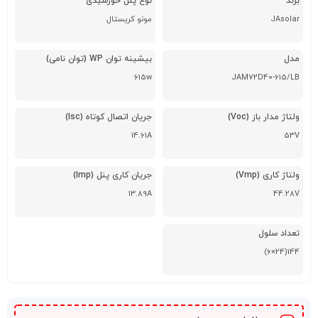
برند
نوع پنل خورشیدی
JAsolar
مونو کریستال
مدل
بیشینه توان WP (توان نامی)
615w
JAM72D40-615/LB
ولتاژ مدار باز (Voc)
جریان اتصال کوتاه (Isc)
14.61A
53V
ولتاژ کاری (Vmp)
جریان کاری پنل (Imp)
13.89A
44.28V
تعداد سلول
144(24×6)