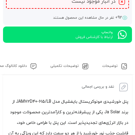
در انبار موجود نیست
92
+ نفر در حال مشاهده این محصول هستند
واتساپ
ارتباط با کارشناس فروش
توضیحات
توضیحات تکمیلی
دانلود کاتالوگ م
نقد و بررسی اجمالی
پنل خورشیدی مونوکریستال بایفشیال مدل JAM72D40-615/LB از
برند Ja Solar یکی از پیشرفته‌ترین و کارآمدترین محصولات موجود
در بازار انرژی‌های تجدیدپذیر است. این پنل با طراحی خاص خود،
قابلیت جذب نور خورشید را از هر دو سمت دارد که این ویژگی به آن