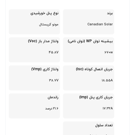
برند
نوع پنل خورشیدی
Canadian Solar
مونو کریستال
بیشینه توان WP (توان نامی)
ولتاژ مدار باز (Voc)
45.8V
670w
جریان اتصال کوتاه (Isc)
ولتاژ کاری (Vmp)
38.7V
18.55A
جریان کاری پنل (Imp)
راندمان
17.32A
21.6 درصد
تعداد سلول