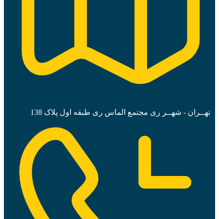
تهــران - شهــر ری مجتمع الماس ری طبقه اول پلاک 138