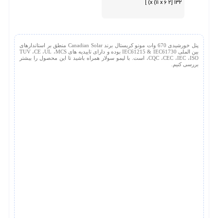
132 [2 x (11 x 6) ]
پنل خورشیدی 670 وات مونو کریستال برند Canadian Solar منطق بر استاندارهای
بین الملی IEC61215 & IEC61730 بوده و دارای تاییدیه های TUV ،CE ،UL ،MCS
،CQC ،CEC ،IEC ،ISO است. با لیمو سولار همراه باشید تا این محصول را بیشتر
بررسی کنیم.