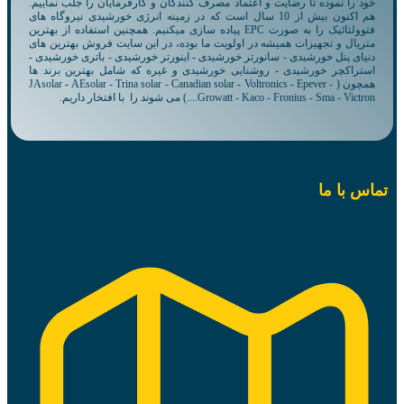
خود را نموده تا رضایت و اعتماد مصرف کنندگان و کارفرمایان را جلب نماییم.
هم اکنون بیش از 10 سال است که در زمینه انرژی خورشیدی نیروگاه های
فتوولتائیک را به صورت EPC پیاده سازی میکنیم. همچنین استفاده از بهترین
متریال و تجهیزات همیشه در اولویت ما بوده، در این سایت فروش بهترین های
دنیای پنل خورشیدی - سانورتر خورشیدی - اینورتر خورشیدی - باتری خورشیدی -
استراکچر خورشیدی - روشنایی خورشیدی و غیره که شامل بهترین برند ها
همچون ( JAsolar - AEsolar - Trina solar - Canadian solar - Voltronics - Epever -
Growatt - Kaco - Fronius - Sma - Victron....) می شوند را با افتخار داریم.
تماس با ما