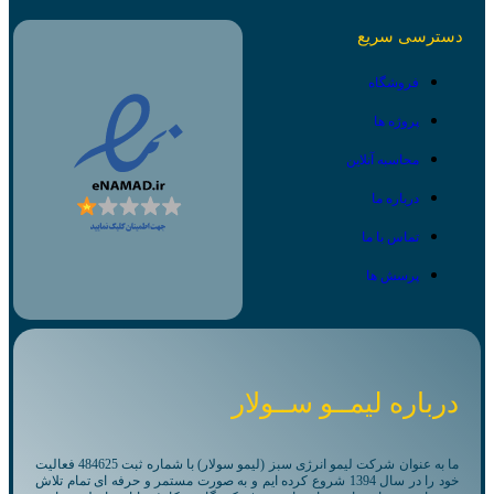
دسترسی سریع
فروشگاه
پروژه ها
محاسبه آنلاین
درباره ما
تماس با ما
پرسش ها
درباره لیمــو ســولار
ما به عنوان شرکت لیمو انرژی سبز (لیمو سولار) با شماره ثبت 484625 فعالیت
خود را در سال 1394 شروع کرده ایم و به صورت مستمر و حرفه ای تمام تلاش