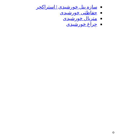
سازه پنل خورشیدی | استراکچر
حفاظتی خورشیدی
متریال خورشیدی
چراغ خورشیدی