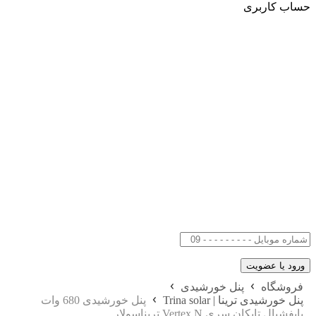
حساب کاربری
فروشگاه
پنل خورشیدی
پنل خورشیدی ترینا | Trina solar
پنل خورشیدی 680 وات
بایفشیال تاپکان سری Vertex N تریناسولار