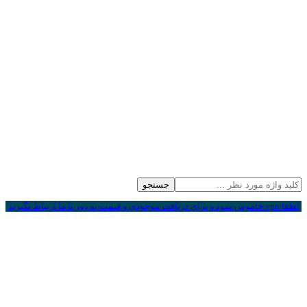
جستجو
لطفا vpn خاموش شود و برای دریافت موجودی و قیمت به روز با ما ارتباط بگیرید