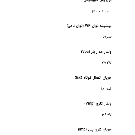
نوع پنل خورشیدی
مونو کریستال
بیشینه توان WP (توان نامی)
680w
ولتاژ مدار باز (Voc)
47.4V
جریان اتصال کوتاه (Isc)
18.18A
ولتاژ کاری (Vmp)
39.6V
جریان کاری پنل (Imp)