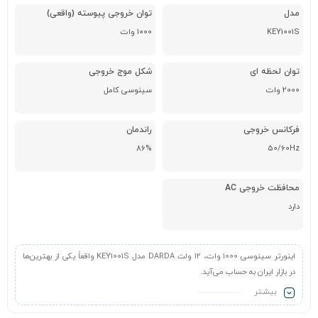
مدل
توان خروجی پیوسته (واقعی)
KEY1001S
1000 وات
توان لحظه ای
شکل موج خروجی
2000 وات
سینوسی کامل
فرکانس خروجی
راندمان
86%
50/60Hz
محافظت خروجی AC
دارد
اینورتر سینوسی 1000 وات، 12 ولت DARDA مدل KEY1001S واقعاً یکی از بهترین‌ها
در بازار ایران به حساب می‌آید.
بیشـتر