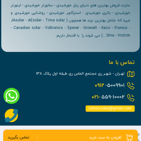
سایت فروش بهترین های دنیای پنل خورشیدی - سانورتر خورشیدی - اینورتر
خورشیدی - باتری خورشیدی - استراکچر خورشیدی - روشنایی خورشیدی و
غیره که شامل بهترین برند ها همچون ( JAsolar - AEsolar - Trina solar
- Canadian solar - Voltronics - Epever - Growatt - Kaco - Fronius -
Sma - Victron....) می شوند را با افتخار داریم.
تماس با ما
تهــران - شهــر ری مجتمع الماس ری طبقه اول پلاک 138
0912
-5009901
021-
559-10002
Limoo.solar@gmail.com
کلیه حقوق مادی و معنوی برای این سایت محفوظ می باشد و هرگونه کپی برداری
تماس بگیرید
افزودن به سبد خرید
شامل پیگرد قانونی می باشد.