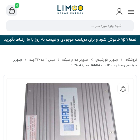
0
لطفا vpn خاموش شود و برای دریافت موجودی و قیمت به روز با ما ارتباط بگیرید
فروشگاه
اینورتر خورشیدی
اینورتر جدا از شبکه
مبدل 12 به 220 ولت
اینورتر
سینوسی 1000 وات، 12 ولت DARDA مدل KEY1001S