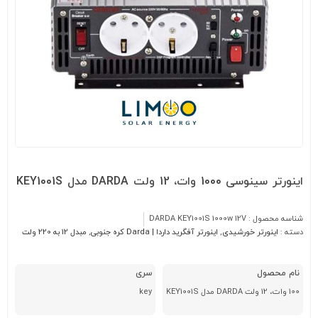
اینورتر سینوسی 1000 وات، 12 ولت DARDA مدل KEY1001S
شناسه محصول :
DARDA KEY1001S 1000w 12V
دسته :
اینورتر خورشیدی
,
اینورتر آفگرید داردا | Darda کره جنوبی
,
مبدل 12 به 220 ولت
نام محصول
سری
مدل KEY1001S
key