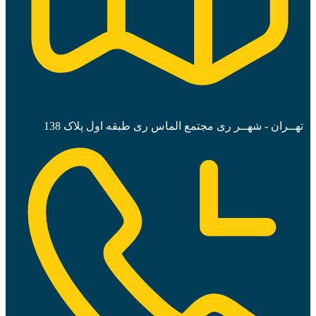
تهــران - شهــر ری مجتمع الماس ری طبقه اول پلاک 138