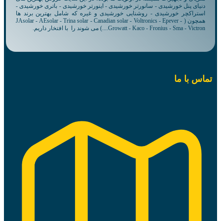
دنیای پنل خورشیدی - سانورتر خورشیدی - اینورتر خورشیدی - باتری خورشیدی -
استراکچر خورشیدی - روشنایی خورشیدی و غیره که شامل بهترین برند ها
همچون ( JAsolar - AEsolar - Trina solar - Canadian solar - Voltronics - Epever -
Growatt - Kaco - Fronius - Sma - Victron....) می شوند را با افتخار داریم.
تماس با ما