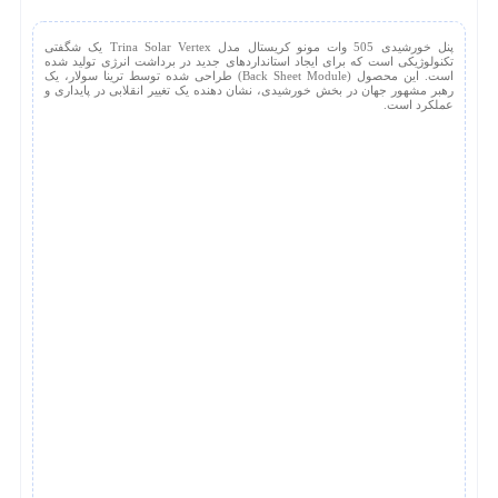
پنل خورشیدی 505 وات مونو کریستال مدل Trina Solar Vertex یک شگفتی
تکنولوژیکی است که برای ایجاد استانداردهای جدید در برداشت انرژی تولید شده
است. این محصول (Back Sheet Module) طراحی شده توسط ترینا سولار، یک
رهبر مشهور جهان در بخش خورشیدی، نشان دهنده یک تغییر انقلابی در پایداری و
عملکرد است.