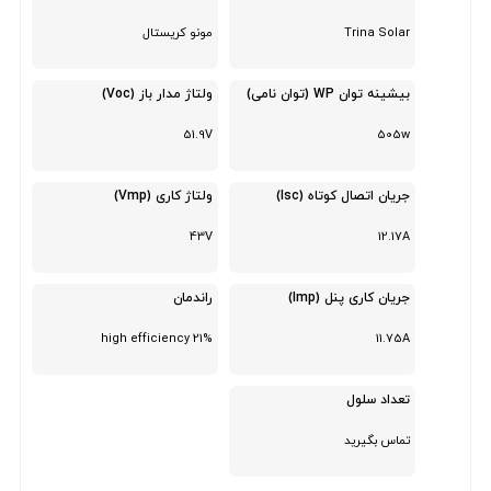
Trina Solar
مونو کریستال
بیشینه توان WP (توان نامی)
ولتاژ مدار باز (Voc)
51.9V
505w
جریان اتصال کوتاه (Isc)
ولتاژ کاری (Vmp)
43V
12.17A
جریان کاری پنل (Imp)
راندمان
21% high efficiency
11.75A
تعداد سلول
تماس بگیرید